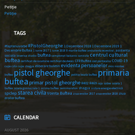
Petiție
Petiție
TAGS
#PistolGheorghe
#faptenuvorbe
1 Decembrie 2018
1 Decembrie 2019
1
Decembrie Buftea
asistenta
1 iunie 2017
1 iunie 2018
8 martie buftea
anduranta ecvestra\
centrul cultural
buftea
sociala
biserica studio
campionat balcanic
canicula
buftea
COVID-19
CFR Buftea
certificat de casatorie
certificat de deces
cod portocaliu
evidenta persoanelor
eliberare buletin
cupa csta
cupa shagya
mos nicolae
primaria
pistol gheorghe
buftea
politia locala buftea
buftea
primar pistol gheorghe
R402
R469
raja
sabie
scoala 1
shagya
buftea
scoala gimnaziala 1
scrima buftea
semimaraton
sistare energie electrică
starea civila
spclep
Vointa Buftea
ziua
ziua eroilor 2017
ziua eroilor 2018
eroilor buftea
CALENDAR
AUGUST 2026