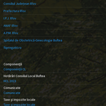
Consiliul Județean Ilfov
Prefectura Ilfov
I.P.J. Ilfov
ANAF Ilfov
A.P.M. Ilfov
Spitalul de Obstetrică-Ginecologie Buftea
fiipregatit.ro
Componență
Componență CL
Hotărâri Consiliul Local Buftea
HCL 2023
Comunicate
Comunicate
Taxe și impozite locale
Taxe și impozite locale