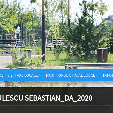
ZITE ȘI TAXE LOCALE
MONITORUL OFICIAL LOCAL
INFO
ULESCU SEBASTIAN_DA_2020