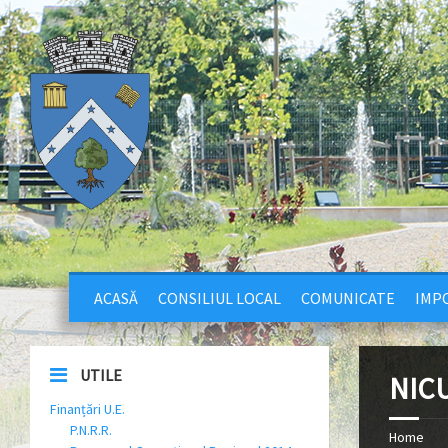
ACASĂ
CONSILIUL LOCAL
COMUNICATE
IMPO
UTILE
NIC
Finanțări U.E.
P.N.R.R.
Home