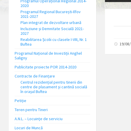
Programul Operațional Regional 2014-
2020
Programul Regional București-Ilfov
2021-2027
Plan integrat de dezvoltare urbană
Incluziune și Demnitate Socială 2021-
2027
Reabilitarea Școlii cu clasele I-VIII, Nr. 1
19/08
Buftea
Programul Național de Investiții Anghel
Saligny
Publicitate proiecte POR 2014-2020
Contracte de Finanțare
Centrul rezidențial pentru tinerii din
centre de plasament și cantină socială
în orașul Buftea
Petiție
Teren pentru Tineri
A.N.L. – Locuinţe de serviciu
Locuri de Muncă