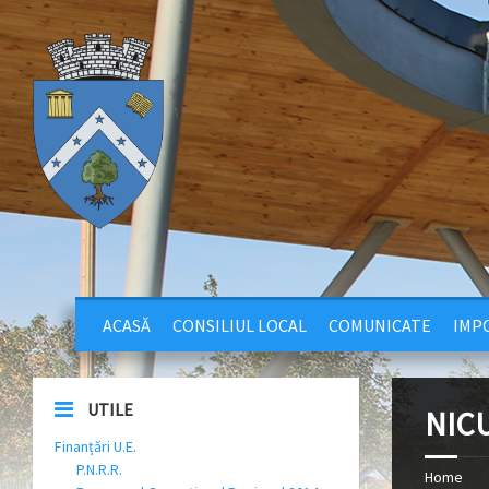
ACASĂ
CONSILIUL LOCAL
COMUNICATE
IMPO
UTILE
NIC
Finanțări U.E.
P.N.R.R.
Home