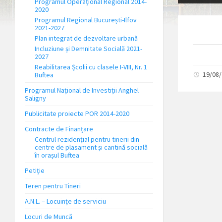
Programul Operațional Regional 2014-
2020
Programul Regional București-Ilfov
2021-2027
Plan integrat de dezvoltare urbană
Incluziune și Demnitate Socială 2021-
2027
Reabilitarea Școlii cu clasele I-VIII, Nr. 1
19/08
Buftea
Programul Național de Investiții Anghel
Saligny
Publicitate proiecte POR 2014-2020
Contracte de Finanțare
Centrul rezidențial pentru tinerii din
centre de plasament și cantină socială
în orașul Buftea
Petiție
Teren pentru Tineri
A.N.L. – Locuinţe de serviciu
Locuri de Muncă