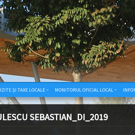
ZITE ȘI TAXE LOCALE
MONITORUL OFICIAL LOCAL
INFO
ULESCU SEBASTIAN_DI_2019