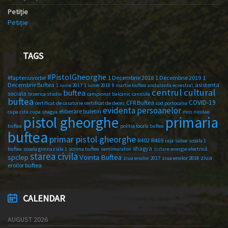
Petiție
Petiție
TAGS
#PistolGheorghe
#faptenuvorbe
1 Decembrie 2018
1 Decembrie 2019
1
Decembrie Buftea
asistenta
1 iunie 2017
1 iunie 2018
8 martie buftea
anduranta ecvestra\
centrul cultural
buftea
sociala
biserica studio
campionat balcanic
canicula
buftea
COVID-19
CFR Buftea
certificat de casatorie
certificat de deces
cod portocaliu
evidenta persoanelor
eliberare buletin
cupa csta
cupa shagya
mos nicolae
primaria
pistol gheorghe
buftea
politia locala buftea
buftea
primar pistol gheorghe
R402
R469
raja
sabie
scoala 1
shagya
buftea
scoala gimnaziala 1
scrima buftea
semimaraton
sistare energie electrică
starea civila
spclep
Vointa Buftea
ziua
ziua eroilor 2017
ziua eroilor 2018
eroilor buftea
CALENDAR
AUGUST 2026