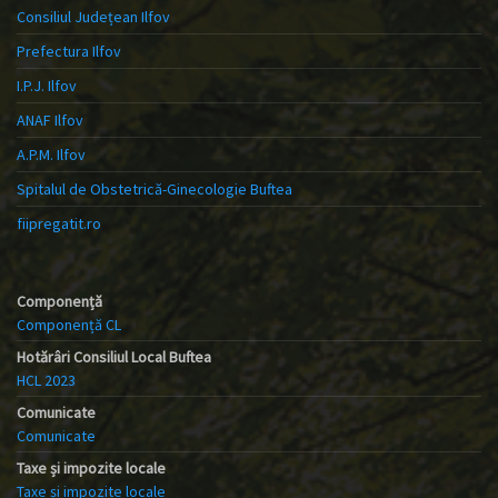
Consiliul Județean Ilfov
Prefectura Ilfov
I.P.J. Ilfov
ANAF Ilfov
A.P.M. Ilfov
Spitalul de Obstetrică-Ginecologie Buftea
fiipregatit.ro
Componență
Componență CL
Hotărâri Consiliul Local Buftea
HCL 2023
Comunicate
Comunicate
Taxe și impozite locale
Taxe și impozite locale