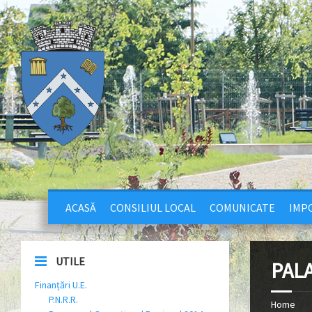
ACASĂ
CONSILIUL LOCAL
COMUNICATE
IMPO
UTILE
PAL
Finanțări U.E.
P.N.R.R.
Home