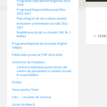
Programul Operațional Regional 2014-
2020
Programul Regional București-Ilfov
2021-2027
Plan integrat de dezvoltare urbană
Incluziune și Demnitate Socială 2021-
2027
Reabilitarea Școlii cu clasele I-VIII, Nr. 1
19/08
Buftea
Programul Național de Investiții Anghel
Saligny
Publicitate proiecte POR 2014-2020
Contracte de Finanțare
Centrul rezidențial pentru tinerii din
centre de plasament și cantină socială
în orașul Buftea
Petiție
Teren pentru Tineri
A.N.L. – Locuinţe de serviciu
Locuri de Muncă