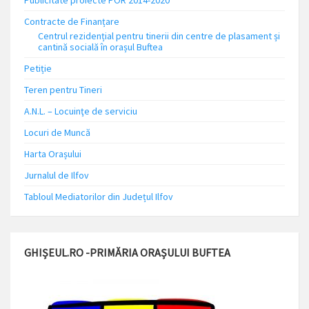
Publicitate proiecte POR 2014-2020
Contracte de Finanțare
Centrul rezidențial pentru tinerii din centre de plasament și
cantină socială în orașul Buftea
Petiție
Teren pentru Tineri
A.N.L. – Locuinţe de serviciu
Locuri de Muncă
Harta Orașului
Jurnalul de Ilfov
Tabloul Mediatorilor din Județul Ilfov
GHIȘEUL.RO -PRIMĂRIA ORAȘULUI BUFTEA