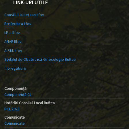
LINK-URI UTILE
Consiliul Județean Ilfov
Prefectura Ilfov
I.P.J. Ilfov
ANAF Ilfov
A.P.M. Ilfov
Spitalul de Obstetrică-Ginecologie Buftea
fiipregatit.ro
Componență
Componență CL
Hotărâri Consiliul Local Buftea
HCL 2023
Comunicate
Comunicate