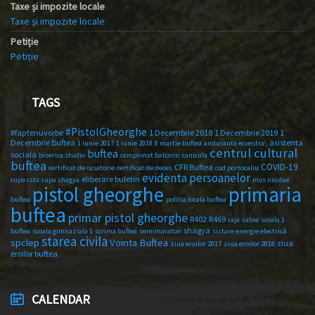
Taxe și impozite locale
Taxe și impozite locale
Petiție
Petiție
TAGS
#PistolGheorghe
#faptenuvorbe
1 Decembrie 2018
1 Decembrie 2019
1
Decembrie Buftea
asistenta
1 iunie 2017
1 iunie 2018
8 martie buftea
anduranta ecvestra\
centrul cultural
buftea
sociala
biserica studio
campionat balcanic
canicula
buftea
COVID-19
CFR Buftea
certificat de casatorie
certificat de deces
cod portocaliu
evidenta persoanelor
eliberare buletin
cupa csta
cupa shagya
mos nicolae
primaria
pistol gheorghe
buftea
politia locala buftea
buftea
primar pistol gheorghe
R402
R469
raja
sabie
scoala 1
shagya
buftea
scoala gimnaziala 1
scrima buftea
semimaraton
sistare energie electrică
starea civila
spclep
Vointa Buftea
ziua
ziua eroilor 2017
ziua eroilor 2018
eroilor buftea
CALENDAR