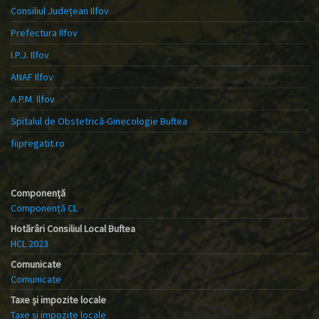
Consiliul Județean Ilfov
Prefectura Ilfov
I.P.J. Ilfov
ANAF Ilfov
A.P.M. Ilfov
Spitalul de Obstetrică-Ginecologie Buftea
fiipregatit.ro
Componență
Componență CL
Hotărâri Consiliul Local Buftea
HCL 2023
Comunicate
Comunicate
Taxe și impozite locale
Taxe și impozite locale