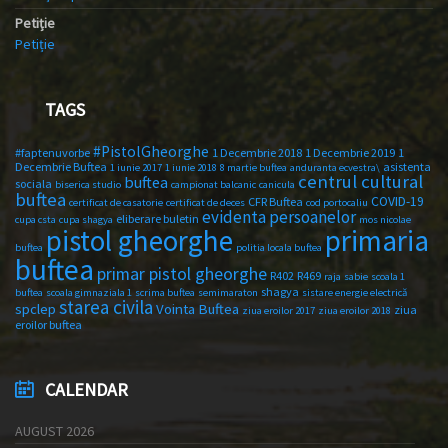
Petiție
Petiție
TAGS
#PistolGheorghe
#faptenuvorbe
1 Decembrie 2018
1 Decembrie 2019
1
Decembrie Buftea
asistenta
1 iunie 2017
1 iunie 2018
8 martie buftea
anduranta ecvestra\
centrul cultural
buftea
sociala
biserica studio
campionat balcanic
canicula
buftea
COVID-19
CFR Buftea
certificat de casatorie
certificat de deces
cod portocaliu
evidenta persoanelor
eliberare buletin
cupa csta
cupa shagya
mos nicolae
primaria
pistol gheorghe
buftea
politia locala buftea
buftea
primar pistol gheorghe
R402
R469
raja
sabie
scoala 1
shagya
buftea
scoala gimnaziala 1
scrima buftea
semimaraton
sistare energie electrică
starea civila
spclep
Vointa Buftea
ziua
ziua eroilor 2017
ziua eroilor 2018
eroilor buftea
CALENDAR
AUGUST 2026