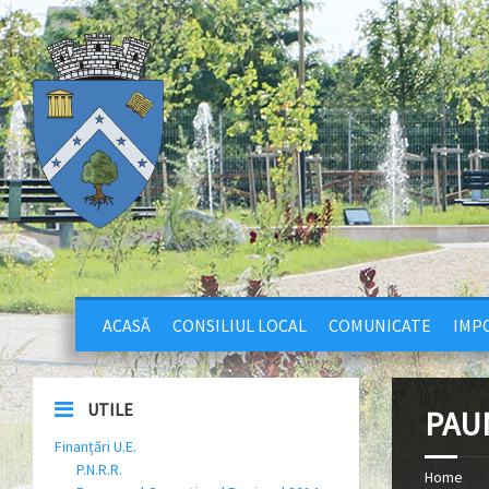
ACASĂ
CONSILIUL LOCAL
COMUNICATE
IMPO
UTILE
PAU
Finanțări U.E.
P.N.R.R.
Home