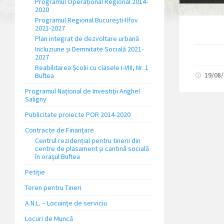
Programul Operațional Regional 2014-
2020
Programul Regional București-Ilfov
2021-2027
Plan integrat de dezvoltare urbană
Incluziune și Demnitate Socială 2021-
2027
Reabilitarea Școlii cu clasele I-VIII, Nr. 1
19/08
Buftea
Programul Național de Investiții Anghel
Saligny
Publicitate proiecte POR 2014-2020
Contracte de Finanțare
Centrul rezidențial pentru tinerii din
centre de plasament și cantină socială
în orașul Buftea
Petiție
Teren pentru Tineri
A.N.L. – Locuinţe de serviciu
Locuri de Muncă