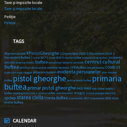
Taxe și impozite locale
Taxe și impozite locale
Petiție
Petiție
TAGS
#PistolGheorghe
#faptenuvorbe
1 Decembrie 2018
1 Decembrie 2019
1
Decembrie Buftea
asistenta
1 iunie 2017
1 iunie 2018
8 martie buftea
anduranta ecvestra\
centrul cultural
buftea
sociala
biserica studio
campionat balcanic
canicula
buftea
COVID-19
CFR Buftea
certificat de casatorie
certificat de deces
cod portocaliu
evidenta persoanelor
eliberare buletin
cupa csta
cupa shagya
mos nicolae
primaria
pistol gheorghe
buftea
politia locala buftea
buftea
primar pistol gheorghe
R402
R469
raja
sabie
scoala 1
shagya
buftea
scoala gimnaziala 1
scrima buftea
semimaraton
sistare energie electrică
starea civila
spclep
Vointa Buftea
ziua
ziua eroilor 2017
ziua eroilor 2018
eroilor buftea
CALENDAR