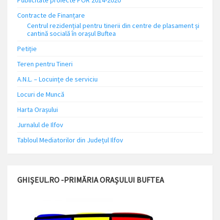
Publicitate proiecte POR 2014-2020
Contracte de Finanțare
Centrul rezidențial pentru tinerii din centre de plasament și
cantină socială în orașul Buftea
Petiție
Teren pentru Tineri
A.N.L. – Locuinţe de serviciu
Locuri de Muncă
Harta Orașului
Jurnalul de Ilfov
Tabloul Mediatorilor din Județul Ilfov
GHIȘEUL.RO -PRIMĂRIA ORAȘULUI BUFTEA