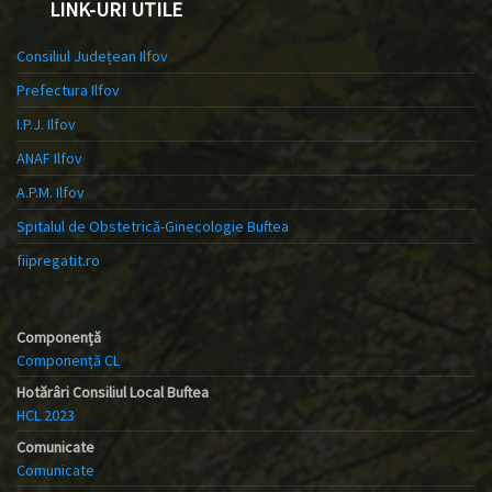
LINK-URI UTILE
Consiliul Județean Ilfov
Prefectura Ilfov
I.P.J. Ilfov
ANAF Ilfov
A.P.M. Ilfov
Spitalul de Obstetrică-Ginecologie Buftea
fiipregatit.ro
Componență
Componență CL
Hotărâri Consiliul Local Buftea
HCL 2023
Comunicate
Comunicate