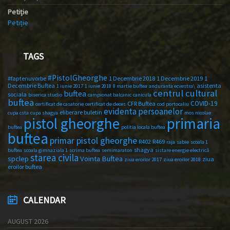
Petiție
Petiție
TAGS
#PistolGheorghe
#faptenuvorbe
1 Decembrie 2018
1 Decembrie 2019
1
Decembrie Buftea
asistenta
1 iunie 2017
1 iunie 2018
8 martie buftea
anduranta ecvestra\
centrul cultural
buftea
sociala
biserica studio
campionat balcanic
canicula
buftea
COVID-19
CFR Buftea
certificat de casatorie
certificat de deces
cod portocaliu
evidenta persoanelor
eliberare buletin
cupa csta
cupa shagya
mos nicolae
primaria
pistol gheorghe
buftea
politia locala buftea
buftea
primar pistol gheorghe
R402
R469
raja
sabie
scoala 1
shagya
buftea
scoala gimnaziala 1
scrima buftea
semimaraton
sistare energie electrică
starea civila
spclep
Vointa Buftea
ziua
ziua eroilor 2017
ziua eroilor 2018
eroilor buftea
CALENDAR
AUGUST 2026