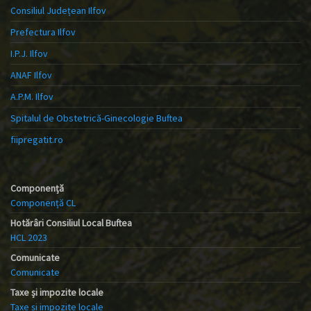
Consiliul Județean Ilfov
Prefectura Ilfov
I.P.J. Ilfov
ANAF Ilfov
A.P.M. Ilfov
Spitalul de Obstetrică-Ginecologie Buftea
fiipregatit.ro
Componență
Componență CL
Hotărâri Consiliul Local Buftea
HCL 2023
Comunicate
Comunicate
Taxe și impozite locale
Taxe și impozite locale