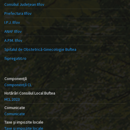
Consiliul Județean Ilfov
Prefectura Ilfov
I.P.J. Ilfov
ANAF Ilfov
A.P.M. Ilfov
Spitalul de Obstetrică-Ginecologie Buftea
fiipregatit.ro
Componență
Componență CL
Hotărâri Consiliul Local Buftea
HCL 2023
Comunicate
Comunicate
Taxe și impozite locale
Taxe și impozite locale