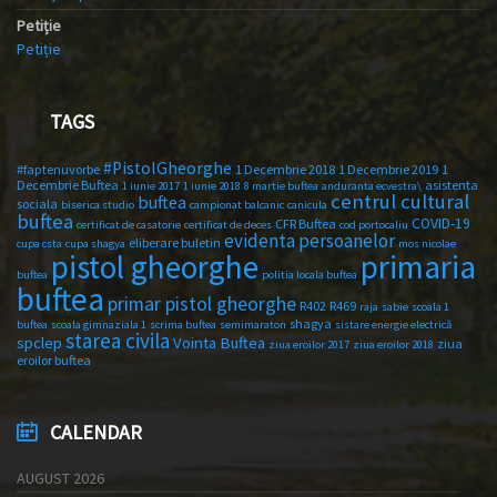
Petiție
Petiție
TAGS
#PistolGheorghe
#faptenuvorbe
1 Decembrie 2018
1 Decembrie 2019
1
Decembrie Buftea
asistenta
1 iunie 2017
1 iunie 2018
8 martie buftea
anduranta ecvestra\
centrul cultural
buftea
sociala
biserica studio
campionat balcanic
canicula
buftea
COVID-19
CFR Buftea
certificat de casatorie
certificat de deces
cod portocaliu
evidenta persoanelor
eliberare buletin
cupa csta
cupa shagya
mos nicolae
primaria
pistol gheorghe
buftea
politia locala buftea
buftea
primar pistol gheorghe
R402
R469
raja
sabie
scoala 1
shagya
buftea
scoala gimnaziala 1
scrima buftea
semimaraton
sistare energie electrică
starea civila
spclep
Vointa Buftea
ziua
ziua eroilor 2017
ziua eroilor 2018
eroilor buftea
CALENDAR
AUGUST 2026