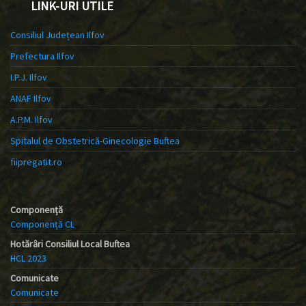
LINK-URI UTILE
Consiliul Județean Ilfov
Prefectura Ilfov
I.P.J. Ilfov
ANAF Ilfov
A.P.M. Ilfov
Spitalul de Obstetrică-Ginecologie Buftea
fiipregatit.ro
Componență
Componență CL
Hotărâri Consiliul Local Buftea
HCL 2023
Comunicate
Comunicate