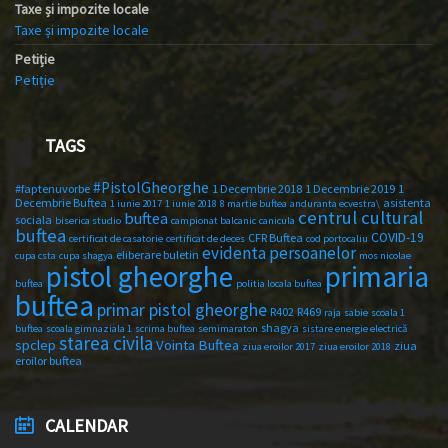
Taxe și impozite locale
Taxe și impozite locale
Petiție
Petiție
TAGS
#PistolGheorghe
#faptenuvorbe
1 Decembrie 2018
1 Decembrie 2019
1
Decembrie Buftea
asistenta
1 iunie 2017
1 iunie 2018
8 martie buftea
anduranta ecvestra\
centrul cultural
buftea
sociala
biserica studio
campionat balcanic
canicula
buftea
COVID-19
CFR Buftea
certificat de casatorie
certificat de deces
cod portocaliu
evidenta persoanelor
eliberare buletin
cupa csta
cupa shagya
mos nicolae
primaria
pistol gheorghe
buftea
politia locala buftea
buftea
primar pistol gheorghe
R402
R469
raja
sabie
scoala 1
shagya
buftea
scoala gimnaziala 1
scrima buftea
semimaraton
sistare energie electrică
starea civila
spclep
Vointa Buftea
ziua
ziua eroilor 2017
ziua eroilor 2018
eroilor buftea
CALENDAR