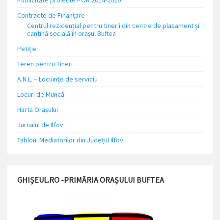
Publicitate proiecte POR 2014-2020
Contracte de Finanțare
Centrul rezidențial pentru tinerii din centre de plasament și
cantină socială în orașul Buftea
Petiție
Teren pentru Tineri
A.N.L. – Locuinţe de serviciu
Locuri de Muncă
Harta Orașului
Jurnalul de Ilfov
Tabloul Mediatorilor din Județul Ilfov
GHIȘEUL.RO -PRIMĂRIA ORAȘULUI BUFTEA