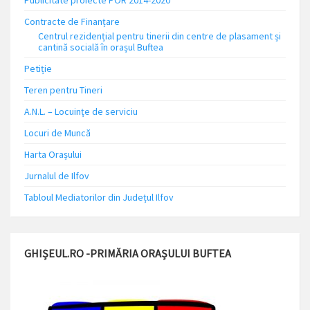
Publicitate proiecte POR 2014-2020
Contracte de Finanțare
Centrul rezidențial pentru tinerii din centre de plasament și
cantină socială în orașul Buftea
Petiție
Teren pentru Tineri
A.N.L. – Locuinţe de serviciu
Locuri de Muncă
Harta Orașului
Jurnalul de Ilfov
Tabloul Mediatorilor din Județul Ilfov
GHIȘEUL.RO -PRIMĂRIA ORAȘULUI BUFTEA