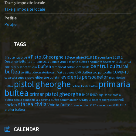
Taxe și impozite locale
Taxe și impozite locale
Petiție
Petiție
TAGS
#PistolGheorghe
#faptenuvorbe
1 Decembrie 2018
1 Decembrie 2019
1
Decembrie Buftea
asistenta
1 iunie 2017
1 iunie 2018
8 martie buftea
anduranta ecvestra\
centrul cultural
buftea
sociala
biserica studio
campionat balcanic
canicula
buftea
COVID-19
CFR Buftea
certificat de casatorie
certificat de deces
cod portocaliu
evidenta persoanelor
eliberare buletin
cupa csta
cupa shagya
mos nicolae
primaria
pistol gheorghe
buftea
politia locala buftea
buftea
primar pistol gheorghe
R402
R469
raja
sabie
scoala 1
shagya
buftea
scoala gimnaziala 1
scrima buftea
semimaraton
sistare energie electrică
starea civila
spclep
Vointa Buftea
ziua
ziua eroilor 2017
ziua eroilor 2018
eroilor buftea
CALENDAR