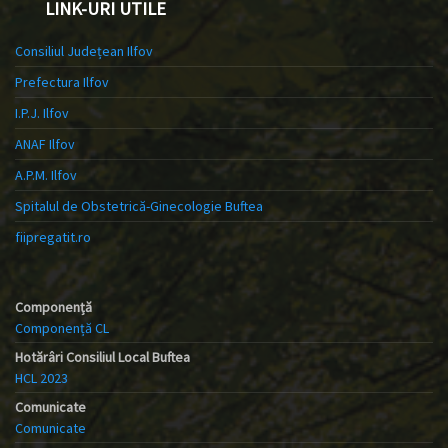
LINK-URI UTILE
Consiliul Județean Ilfov
Prefectura Ilfov
I.P.J. Ilfov
ANAF Ilfov
A.P.M. Ilfov
Spitalul de Obstetrică-Ginecologie Buftea
fiipregatit.ro
Componență
Componență CL
Hotărâri Consiliul Local Buftea
HCL 2023
Comunicate
Comunicate