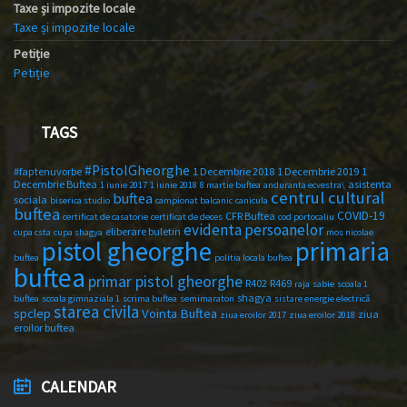
Taxe și impozite locale
Taxe și impozite locale
Petiție
Petiție
TAGS
#PistolGheorghe
#faptenuvorbe
1 Decembrie 2018
1 Decembrie 2019
1
Decembrie Buftea
asistenta
1 iunie 2017
1 iunie 2018
8 martie buftea
anduranta ecvestra\
centrul cultural
buftea
sociala
biserica studio
campionat balcanic
canicula
buftea
COVID-19
CFR Buftea
certificat de casatorie
certificat de deces
cod portocaliu
evidenta persoanelor
eliberare buletin
cupa csta
cupa shagya
mos nicolae
primaria
pistol gheorghe
buftea
politia locala buftea
buftea
primar pistol gheorghe
R402
R469
raja
sabie
scoala 1
shagya
buftea
scoala gimnaziala 1
scrima buftea
semimaraton
sistare energie electrică
starea civila
spclep
Vointa Buftea
ziua
ziua eroilor 2017
ziua eroilor 2018
eroilor buftea
CALENDAR