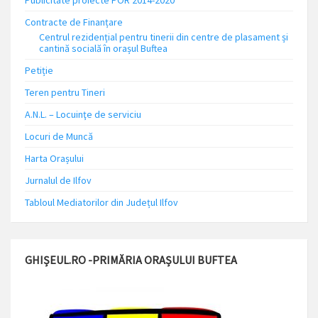
Publicitate proiecte POR 2014-2020
Contracte de Finanțare
Centrul rezidențial pentru tinerii din centre de plasament și
cantină socială în orașul Buftea
Petiție
Teren pentru Tineri
A.N.L. – Locuinţe de serviciu
Locuri de Muncă
Harta Orașului
Jurnalul de Ilfov
Tabloul Mediatorilor din Județul Ilfov
GHIȘEUL.RO -PRIMĂRIA ORAȘULUI BUFTEA