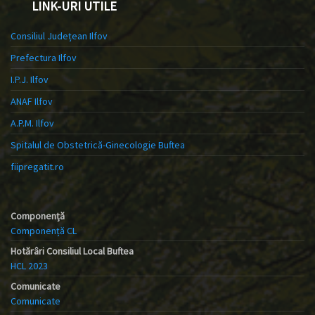
LINK-URI UTILE
Consiliul Județean Ilfov
Prefectura Ilfov
I.P.J. Ilfov
ANAF Ilfov
A.P.M. Ilfov
Spitalul de Obstetrică-Ginecologie Buftea
fiipregatit.ro
Componență
Componență CL
Hotărâri Consiliul Local Buftea
HCL 2023
Comunicate
Comunicate