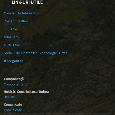
LINK-URI UTILE
Consiliul Județean Ilfov
Prefectura Ilfov
I.P.J. Ilfov
ANAF Ilfov
A.P.M. Ilfov
Spitalul de Obstetrică-Ginecologie Buftea
fiipregatit.ro
Componență
Componență CL
Hotărâri Consiliul Local Buftea
HCL 2023
Comunicate
Comunicate