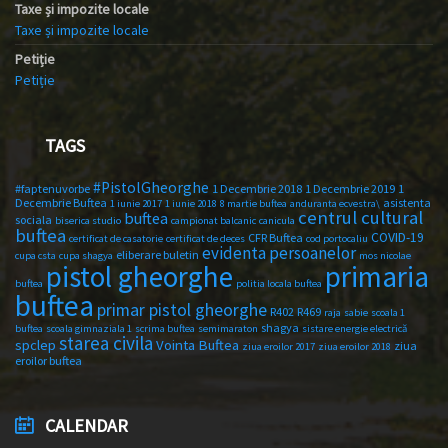
Taxe și impozite locale
Taxe și impozite locale
Petiție
Petiție
TAGS
#PistolGheorghe
#faptenuvorbe
1 Decembrie 2018
1 Decembrie 2019
1
Decembrie Buftea
asistenta
1 iunie 2017
1 iunie 2018
8 martie buftea
anduranta ecvestra\
centrul cultural
buftea
sociala
biserica studio
campionat balcanic
canicula
buftea
COVID-19
CFR Buftea
certificat de casatorie
certificat de deces
cod portocaliu
evidenta persoanelor
eliberare buletin
cupa csta
cupa shagya
mos nicolae
primaria
pistol gheorghe
buftea
politia locala buftea
buftea
primar pistol gheorghe
R402
R469
raja
sabie
scoala 1
shagya
buftea
scoala gimnaziala 1
scrima buftea
semimaraton
sistare energie electrică
starea civila
spclep
Vointa Buftea
ziua
ziua eroilor 2017
ziua eroilor 2018
eroilor buftea
CALENDAR