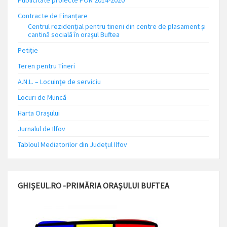
Publicitate proiecte POR 2014-2020
Contracte de Finanțare
Centrul rezidențial pentru tinerii din centre de plasament și
cantină socială în orașul Buftea
Petiție
Teren pentru Tineri
A.N.L. – Locuinţe de serviciu
Locuri de Muncă
Harta Orașului
Jurnalul de Ilfov
Tabloul Mediatorilor din Județul Ilfov
GHIȘEUL.RO -PRIMĂRIA ORAȘULUI BUFTEA