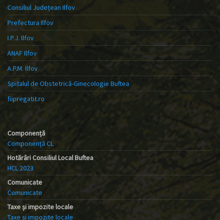
Consiliul Județean Ilfov
Prefectura Ilfov
I.P.J. Ilfov
ANAF Ilfov
A.P.M. Ilfov
Spitalul de Obstetrică-Ginecologie Buftea
fiipregatit.ro
Componență
Componență CL
Hotărâri Consiliul Local Buftea
HCL 2023
Comunicate
Comunicate
Taxe și impozite locale
Taxe și impozite locale