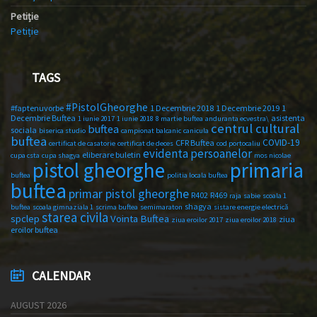
Petiție
Petiție
TAGS
#PistolGheorghe
#faptenuvorbe
1 Decembrie 2018
1 Decembrie 2019
1
Decembrie Buftea
asistenta
1 iunie 2017
1 iunie 2018
8 martie buftea
anduranta ecvestra\
centrul cultural
buftea
sociala
biserica studio
campionat balcanic
canicula
buftea
COVID-19
CFR Buftea
certificat de casatorie
certificat de deces
cod portocaliu
evidenta persoanelor
eliberare buletin
cupa csta
cupa shagya
mos nicolae
primaria
pistol gheorghe
buftea
politia locala buftea
buftea
primar pistol gheorghe
R402
R469
raja
sabie
scoala 1
shagya
buftea
scoala gimnaziala 1
scrima buftea
semimaraton
sistare energie electrică
starea civila
spclep
Vointa Buftea
ziua
ziua eroilor 2017
ziua eroilor 2018
eroilor buftea
CALENDAR
AUGUST 2026