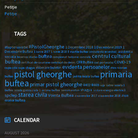
Petiție
Petiție
TAGS
#PistolGheorghe
#faptenuvorbe
1 Decembrie 2018
1 Decembrie 2019
1
Decembrie Buftea
asistenta
1 iunie 2017
1 iunie 2018
8 martie buftea
anduranta ecvestra\
centrul cultural
buftea
sociala
biserica studio
campionat balcanic
canicula
buftea
COVID-19
CFR Buftea
certificat de casatorie
certificat de deces
cod portocaliu
evidenta persoanelor
eliberare buletin
cupa csta
cupa shagya
mos nicolae
primaria
pistol gheorghe
buftea
politia locala buftea
buftea
primar pistol gheorghe
R402
R469
raja
sabie
scoala 1
shagya
buftea
scoala gimnaziala 1
scrima buftea
semimaraton
sistare energie electrică
starea civila
spclep
Vointa Buftea
ziua
ziua eroilor 2017
ziua eroilor 2018
eroilor buftea
CALENDAR
AUGUST 2026