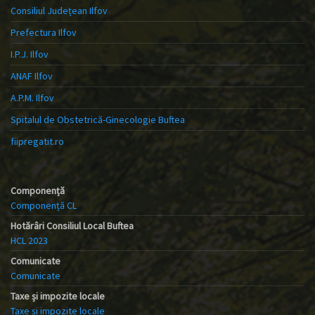
Consiliul Județean Ilfov
Prefectura Ilfov
I.P.J. Ilfov
ANAF Ilfov
A.P.M. Ilfov
Spitalul de Obstetrică-Ginecologie Buftea
fiipregatit.ro
Componență
Componență CL
Hotărâri Consiliul Local Buftea
HCL 2023
Comunicate
Comunicate
Taxe și impozite locale
Taxe și impozite locale