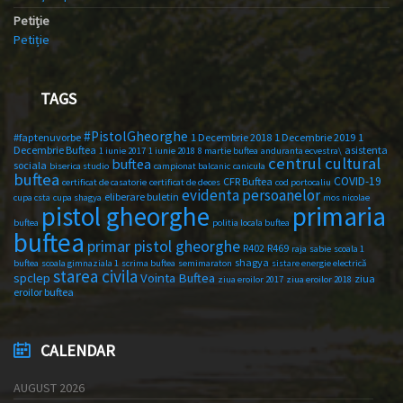
Petiție
Petiție
TAGS
#PistolGheorghe
#faptenuvorbe
1 Decembrie 2018
1 Decembrie 2019
1
Decembrie Buftea
asistenta
1 iunie 2017
1 iunie 2018
8 martie buftea
anduranta ecvestra\
centrul cultural
buftea
sociala
biserica studio
campionat balcanic
canicula
buftea
COVID-19
CFR Buftea
certificat de casatorie
certificat de deces
cod portocaliu
evidenta persoanelor
eliberare buletin
cupa csta
cupa shagya
mos nicolae
primaria
pistol gheorghe
buftea
politia locala buftea
buftea
primar pistol gheorghe
R402
R469
raja
sabie
scoala 1
shagya
buftea
scoala gimnaziala 1
scrima buftea
semimaraton
sistare energie electrică
starea civila
spclep
Vointa Buftea
ziua
ziua eroilor 2017
ziua eroilor 2018
eroilor buftea
CALENDAR
AUGUST 2026