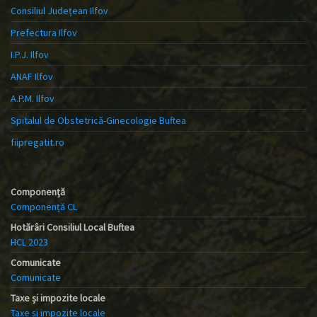
Consiliul Județean Ilfov
Prefectura Ilfov
I.P.J. Ilfov
ANAF Ilfov
A.P.M. Ilfov
Spitalul de Obstetrică-Ginecologie Buftea
fiipregatit.ro
Componență
Componență CL
Hotărâri Consiliul Local Buftea
HCL 2023
Comunicate
Comunicate
Taxe și impozite locale
Taxe și impozite locale