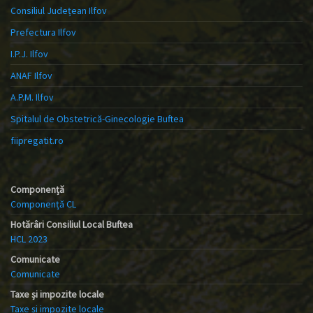
Consiliul Județean Ilfov
Prefectura Ilfov
I.P.J. Ilfov
ANAF Ilfov
A.P.M. Ilfov
Spitalul de Obstetrică-Ginecologie Buftea
fiipregatit.ro
Componență
Componență CL
Hotărâri Consiliul Local Buftea
HCL 2023
Comunicate
Comunicate
Taxe și impozite locale
Taxe și impozite locale