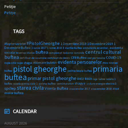
Petiție
Petiție
TAGS
#PistolGheorghe
#faptenuvorbe
1 Decembrie 2018
1 Decembrie 2019
1
Decembrie Buftea
asistenta
1 iunie 2017
1 iunie 2018
8 martie buftea
anduranta ecvestra\
centrul cultural
buftea
sociala
biserica studio
campionat balcanic
canicula
buftea
COVID-19
CFR Buftea
certificat de casatorie
certificat de deces
cod portocaliu
evidenta persoanelor
eliberare buletin
cupa csta
cupa shagya
mos nicolae
primaria
pistol gheorghe
buftea
politia locala buftea
buftea
primar pistol gheorghe
R402
R469
raja
sabie
scoala 1
shagya
buftea
scoala gimnaziala 1
scrima buftea
semimaraton
sistare energie electrică
starea civila
spclep
Vointa Buftea
ziua
ziua eroilor 2017
ziua eroilor 2018
eroilor buftea
CALENDAR
AUGUST 2026