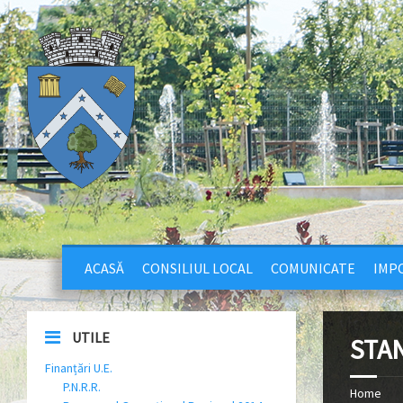
ACASĂ
CONSILIUL LOCAL
COMUNICATE
IMPO
UTILE
STA
Finanțări U.E.
P.N.R.R.
Home