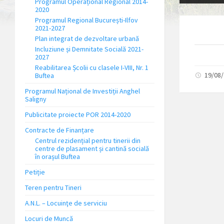
Programul Operațional Regional 2014-
2020
Programul Regional București-Ilfov
2021-2027
Plan integrat de dezvoltare urbană
Incluziune și Demnitate Socială 2021-
2027
Reabilitarea Școlii cu clasele I-VIII, Nr. 1
19/08
Buftea
Programul Național de Investiții Anghel
Saligny
Publicitate proiecte POR 2014-2020
Contracte de Finanțare
Centrul rezidențial pentru tinerii din
centre de plasament și cantină socială
în orașul Buftea
Petiție
Teren pentru Tineri
A.N.L. – Locuinţe de serviciu
Locuri de Muncă