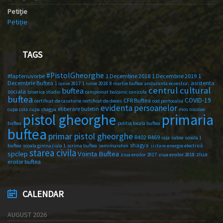
Petiție
Petiție
TAGS
#PistolGheorghe
#faptenuvorbe
1 Decembrie 2018
1 Decembrie 2019
1
Decembrie Buftea
asistenta
1 iunie 2017
1 iunie 2018
8 martie buftea
anduranta ecvestra\
centrul cultural
buftea
sociala
biserica studio
campionat balcanic
canicula
buftea
COVID-19
CFR Buftea
certificat de casatorie
certificat de deces
cod portocaliu
evidenta persoanelor
eliberare buletin
cupa csta
cupa shagya
mos nicolae
primaria
pistol gheorghe
buftea
politia locala buftea
buftea
primar pistol gheorghe
R402
R469
raja
sabie
scoala 1
shagya
buftea
scoala gimnaziala 1
scrima buftea
semimaraton
sistare energie electrică
starea civila
spclep
Vointa Buftea
ziua
ziua eroilor 2017
ziua eroilor 2018
eroilor buftea
CALENDAR
AUGUST 2026