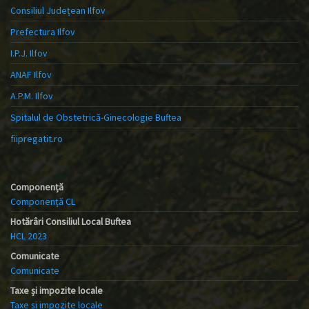
Consiliul Județean Ilfov
Prefectura Ilfov
I.P.J. Ilfov
ANAF Ilfov
A.P.M. Ilfov
Spitalul de Obstetrică-Ginecologie Buftea
fiipregatit.ro
Componență
Componență CL
Hotărâri Consiliul Local Buftea
HCL 2023
Comunicate
Comunicate
Taxe și impozite locale
Taxe și impozite locale