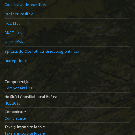
Consiliul Județean Ilfov
Prefectura Ilfov
I.P.J. Ilfov
ANAF Ilfov
A.P.M. Ilfov
Spitalul de Obstetrică-Ginecologie Buftea
fiipregatit.ro
Componență
Componență CL
Hotărâri Consiliul Local Buftea
HCL 2023
Comunicate
Comunicate
Taxe și impozite locale
Taxe și impozite locale