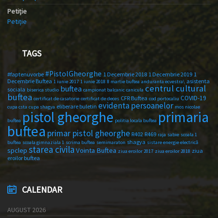
Petiție
Petiție
TAGS
#PistolGheorghe
#faptenuvorbe
1 Decembrie 2018
1 Decembrie 2019
1
Decembrie Buftea
asistenta
1 iunie 2017
1 iunie 2018
8 martie buftea
anduranta ecvestra\
centrul cultural
buftea
sociala
biserica studio
campionat balcanic
canicula
buftea
COVID-19
CFR Buftea
certificat de casatorie
certificat de deces
cod portocaliu
evidenta persoanelor
eliberare buletin
cupa csta
cupa shagya
mos nicolae
primaria
pistol gheorghe
buftea
politia locala buftea
buftea
primar pistol gheorghe
R402
R469
raja
sabie
scoala 1
shagya
buftea
scoala gimnaziala 1
scrima buftea
semimaraton
sistare energie electrică
starea civila
spclep
Vointa Buftea
ziua
ziua eroilor 2017
ziua eroilor 2018
eroilor buftea
CALENDAR
AUGUST 2026