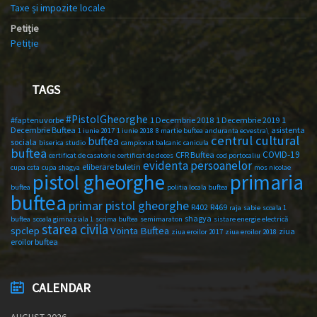
Taxe și impozite locale
Petiție
Petiție
TAGS
#PistolGheorghe
#faptenuvorbe
1 Decembrie 2018
1 Decembrie 2019
1
Decembrie Buftea
asistenta
1 iunie 2017
1 iunie 2018
8 martie buftea
anduranta ecvestra\
centrul cultural
buftea
sociala
biserica studio
campionat balcanic
canicula
buftea
COVID-19
CFR Buftea
certificat de casatorie
certificat de deces
cod portocaliu
evidenta persoanelor
eliberare buletin
cupa csta
cupa shagya
mos nicolae
primaria
pistol gheorghe
buftea
politia locala buftea
buftea
primar pistol gheorghe
R402
R469
raja
sabie
scoala 1
shagya
buftea
scoala gimnaziala 1
scrima buftea
semimaraton
sistare energie electrică
starea civila
spclep
Vointa Buftea
ziua
ziua eroilor 2017
ziua eroilor 2018
eroilor buftea
CALENDAR
AUGUST 2026