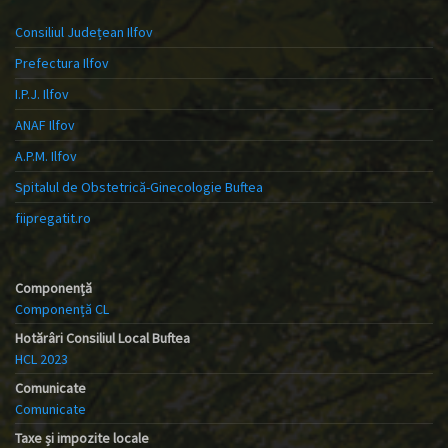
Consiliul Județean Ilfov
Prefectura Ilfov
I.P.J. Ilfov
ANAF Ilfov
A.P.M. Ilfov
Spitalul de Obstetrică-Ginecologie Buftea
fiipregatit.ro
Componență
Componență CL
Hotărâri Consiliul Local Buftea
HCL 2023
Comunicate
Comunicate
Taxe și impozite locale