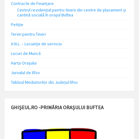
Contracte de Finanțare
Centrul rezidențial pentru tinerii din centre de plasament și
cantină socială în orașul Buftea
Petiție
Teren pentru Tineri
A.N.L. – Locuinţe de serviciu
Locuri de Muncă
Harta Orașului
Jurnalul de Ilfov
Tabloul Mediatorilor din Județul Ilfov
GHIȘEUL.RO -PRIMĂRIA ORAȘULUI BUFTEA