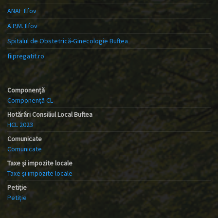
ANAF Ilfov
A.P.M. Ilfov
Spitalul de Obstetrică-Ginecologie Buftea
fiipregatit.ro
Componență
Componență CL
Hotărâri Consiliul Local Buftea
HCL 2023
Comunicate
Comunicate
Taxe și impozite locale
Taxe și impozite locale
Petiție
Petiție