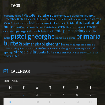
TAGS
#PistolGheorghe
#faptenuvorbe
1 Decembrie 2018
1 Decembrie 2019
1
Decembrie Buftea
asistenta
1 iunie 2017
1 iunie 2018
8 martie buftea
anduranta ecvestra\
centrul cultural
buftea
sociala
biserica studio
campionat balcanic
canicula
buftea
COVID-19
CFR Buftea
certificat de casatorie
certificat de deces
cod portocaliu
evidenta persoanelor
eliberare buletin
cupa csta
cupa shagya
mos nicolae
primaria
pistol gheorghe
buftea
politia locala buftea
buftea
primar pistol gheorghe
R402
R469
raja
sabie
scoala 1
shagya
buftea
scoala gimnaziala 1
scrima buftea
semimaraton
sistare energie electrică
starea civila
spclep
Vointa Buftea
ziua
ziua eroilor 2017
ziua eroilor 2018
eroilor buftea
CALENDAR
JUNE 2026
M
T
W
T
F
S
S
1
2
3
4
5
6
7
8
9
10
11
12
13
14