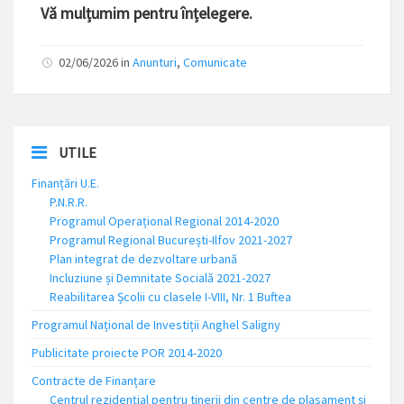
Vă mulțumim pentru înțelegere.
02/06/2026
in
Anunturi
,
Comunicate
UTILE
Finanțări U.E.
P.N.R.R.
Programul Operațional Regional 2014-2020
Programul Regional București-Ilfov 2021-2027
Plan integrat de dezvoltare urbană
Incluziune și Demnitate Socială 2021-2027
Reabilitarea Școlii cu clasele I-VIII, Nr. 1 Buftea
Programul Național de Investiții Anghel Saligny
Publicitate proiecte POR 2014-2020
Contracte de Finanțare
Centrul rezidențial pentru tinerii din centre de plasament și