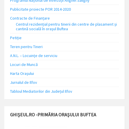
Programul Național de Investiții Anghel Saligny
Publicitate proiecte POR 2014-2020
Contracte de Finanțare
Centrul rezidențial pentru tinerii din centre de plasament și
cantină socială în orașul Buftea
Petiție
Teren pentru Tineri
A.N.L. – Locuinţe de serviciu
Locuri de Muncă
Harta Orașului
Jurnalul de Ilfov
Tabloul Mediatorilor din Județul Ilfov
GHIȘEUL.RO -PRIMĂRIA ORAȘULUI BUFTEA