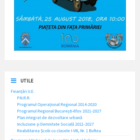
UTILE
Finanțări U.E.
P.N.R.R.
Programul Operațional Regional 2014-2020
Programul Regional București-Ilfov 2021-2027
Plan integrat de dezvoltare urbană
Incluziune și Demnitate Socială 2021-2027
Reabilitarea Școlii cu clasele I-VIII, Nr. 1 Buftea