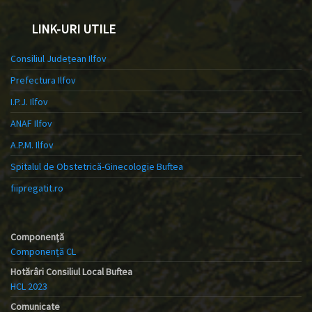
LINK-URI UTILE
Consiliul Județean Ilfov
Prefectura Ilfov
I.P.J. Ilfov
ANAF Ilfov
A.P.M. Ilfov
Spitalul de Obstetrică-Ginecologie Buftea
fiipregatit.ro
Componență
Componență CL
Hotărâri Consiliul Local Buftea
HCL 2023
Comunicate