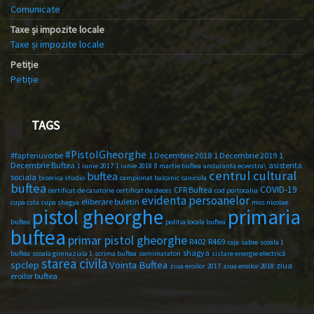
Comunicate
Taxe și impozite locale
Taxe și impozite locale
Petiție
Petiție
TAGS
#PistolGheorghe
#faptenuvorbe
1 Decembrie 2018
1 Decembrie 2019
1
Decembrie Buftea
asistenta
1 iunie 2017
1 iunie 2018
8 martie buftea
anduranta ecvestra\
centrul cultural
buftea
sociala
biserica studio
campionat balcanic
canicula
buftea
COVID-19
CFR Buftea
certificat de casatorie
certificat de deces
cod portocaliu
evidenta persoanelor
eliberare buletin
cupa csta
cupa shagya
mos nicolae
primaria
pistol gheorghe
buftea
politia locala buftea
buftea
primar pistol gheorghe
R402
R469
raja
sabie
scoala 1
shagya
buftea
scoala gimnaziala 1
scrima buftea
semimaraton
sistare energie electrică
starea civila
spclep
Vointa Buftea
ziua
ziua eroilor 2017
ziua eroilor 2018
eroilor buftea