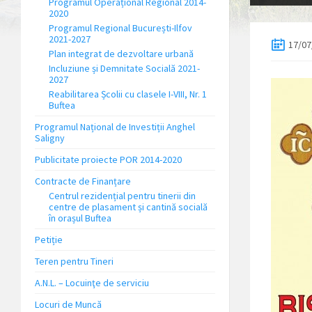
Programul Operațional Regional 2014-
2020
Programul Regional București-Ilfov
2021-2027
17/07
Plan integrat de dezvoltare urbană
Incluziune și Demnitate Socială 2021-
2027
Reabilitarea Școlii cu clasele I-VIII, Nr. 1
Buftea
Programul Național de Investiții Anghel
Saligny
Publicitate proiecte POR 2014-2020
Contracte de Finanțare
Centrul rezidențial pentru tinerii din
centre de plasament și cantină socială
în orașul Buftea
Petiție
Teren pentru Tineri
A.N.L. – Locuinţe de serviciu
Locuri de Muncă