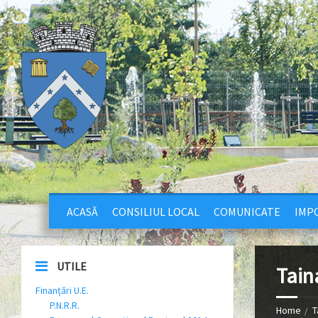
ACASĂ
CONSILIUL LOCAL
COMUNICATE
IMPO
UTILE
Tain
Finanțări U.E.
P.N.R.R.
Home
T