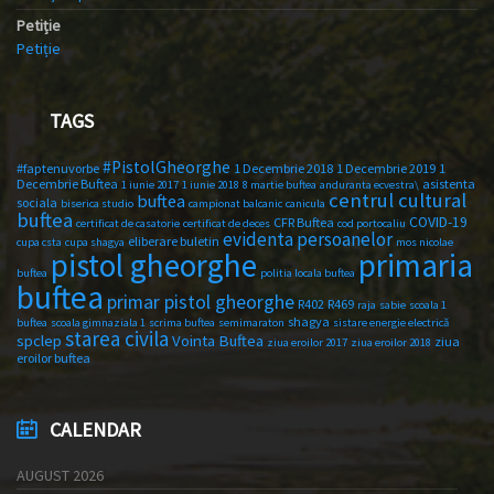
Petiție
Petiție
TAGS
#PistolGheorghe
#faptenuvorbe
1 Decembrie 2018
1 Decembrie 2019
1
Decembrie Buftea
asistenta
1 iunie 2017
1 iunie 2018
8 martie buftea
anduranta ecvestra\
centrul cultural
buftea
sociala
biserica studio
campionat balcanic
canicula
buftea
COVID-19
CFR Buftea
certificat de casatorie
certificat de deces
cod portocaliu
evidenta persoanelor
eliberare buletin
cupa csta
cupa shagya
mos nicolae
primaria
pistol gheorghe
buftea
politia locala buftea
buftea
primar pistol gheorghe
R402
R469
raja
sabie
scoala 1
shagya
buftea
scoala gimnaziala 1
scrima buftea
semimaraton
sistare energie electrică
starea civila
spclep
Vointa Buftea
ziua
ziua eroilor 2017
ziua eroilor 2018
eroilor buftea
CALENDAR
AUGUST 2026