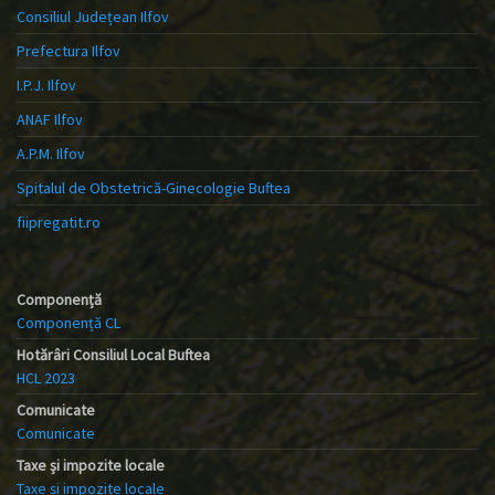
Consiliul Județean Ilfov
Prefectura Ilfov
I.P.J. Ilfov
ANAF Ilfov
A.P.M. Ilfov
Spitalul de Obstetrică-Ginecologie Buftea
fiipregatit.ro
Componență
Componență CL
Hotărâri Consiliul Local Buftea
HCL 2023
Comunicate
Comunicate
Taxe și impozite locale
Taxe și impozite locale