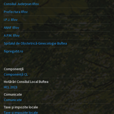
Consiliul Județean Ilfov
Prefectura Ilfov
I.P.J. Ilfov
ANAF Ilfov
A.P.M. Ilfov
Spitalul de Obstetrică-Ginecologie Buftea
fiipregatit.ro
Componență
Componență CL
Hotărâri Consiliul Local Buftea
HCL 2023
Comunicate
Comunicate
Taxe și impozite locale
Taxe și impozite locale