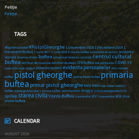
Petiție
Petiție
TAGS
#PistolGheorghe
#faptenuvorbe
1 Decembrie 2018
1 Decembrie 2019
1
Decembrie Buftea
asistenta
1 iunie 2017
1 iunie 2018
8 martie buftea
anduranta ecvestra\
centrul cultural
buftea
sociala
biserica studio
campionat balcanic
canicula
buftea
COVID-19
CFR Buftea
certificat de casatorie
certificat de deces
cod portocaliu
evidenta persoanelor
eliberare buletin
cupa csta
cupa shagya
mos nicolae
primaria
pistol gheorghe
buftea
politia locala buftea
buftea
primar pistol gheorghe
R402
R469
raja
sabie
scoala 1
shagya
buftea
scoala gimnaziala 1
scrima buftea
semimaraton
sistare energie electrică
starea civila
spclep
Vointa Buftea
ziua
ziua eroilor 2017
ziua eroilor 2018
eroilor buftea
CALENDAR
AUGUST 2026