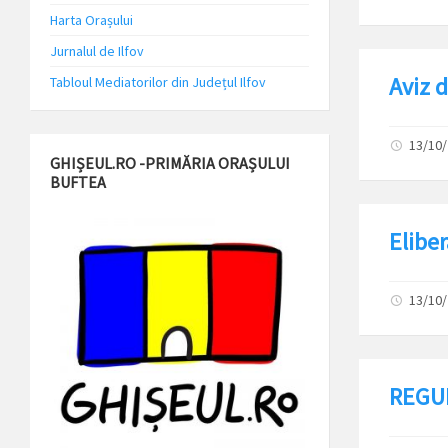
Harta Orașului
Jurnalul de Ilfov
Aviz d
Tabloul Mediatorilor din Județul Ilfov
13/10
GHIȘEUL.RO -PRIMĂRIA ORAȘULUI
BUFTEA
Elibe
13/10
REGU