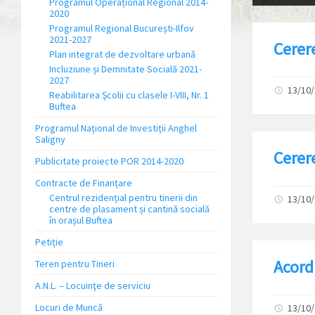
Programul Operațional Regional 2014-
2020
Programul Regional București-Ilfov
2021-2027
Cerer
Plan integrat de dezvoltare urbană
Incluziune și Demnitate Socială 2021-
2027
13/10
Reabilitarea Școlii cu clasele I-VIII, Nr. 1
Buftea
Programul Național de Investiții Anghel
Saligny
Cerer
Publicitate proiecte POR 2014-2020
Contracte de Finanțare
Centrul rezidențial pentru tinerii din
13/10
centre de plasament și cantină socială
în orașul Buftea
Petiție
Acord
Teren pentru Tineri
A.N.L. – Locuinţe de serviciu
Locuri de Muncă
13/10