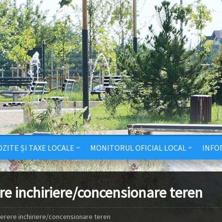
ZITE ȘI TAXE LOCALE
MONITORUL OFICIAL LOCAL
INFO
re inchiriere/concensionare teren
erere inchiriere/concensionare teren