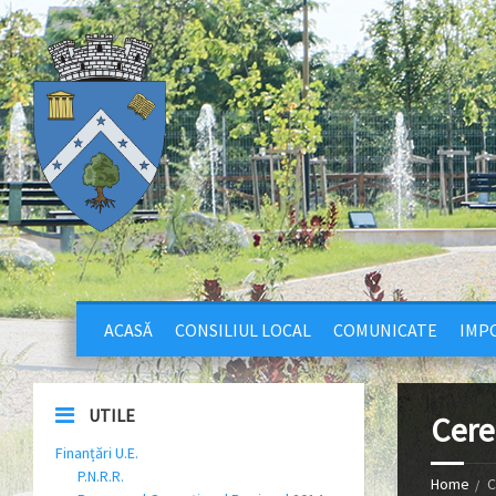
ACASĂ
CONSILIUL LOCAL
COMUNICATE
IMPO
UTILE
Cere
Finanțări U.E.
P.N.R.R.
Home
C