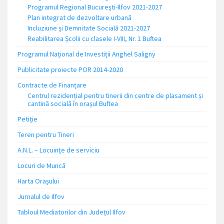
Programul Regional București-Ilfov 2021-2027
Plan integrat de dezvoltare urbană
Incluziune și Demnitate Socială 2021-2027
Reabilitarea Școlii cu clasele I-VIII, Nr. 1 Buftea
Programul Național de Investiții Anghel Saligny
Publicitate proiecte POR 2014-2020
Contracte de Finanțare
Centrul rezidențial pentru tinerii din centre de plasament și
cantină socială în orașul Buftea
Petiție
Teren pentru Tineri
A.N.L. – Locuinţe de serviciu
Locuri de Muncă
Harta Orașului
Jurnalul de Ilfov
Tabloul Mediatorilor din Județul Ilfov