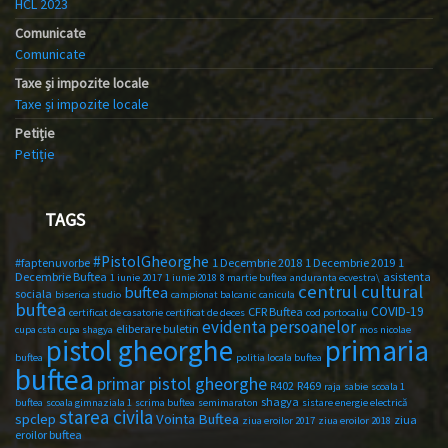
HCL 2023
Comunicate
Comunicate
Taxe și impozite locale
Taxe și impozite locale
Petiție
Petiție
TAGS
#PistolGheorghe
#faptenuvorbe
1 Decembrie 2018
1 Decembrie 2019
1
Decembrie Buftea
asistenta
1 iunie 2017
1 iunie 2018
8 martie buftea
anduranta ecvestra\
centrul cultural
buftea
sociala
biserica studio
campionat balcanic
canicula
buftea
COVID-19
CFR Buftea
certificat de casatorie
certificat de deces
cod portocaliu
evidenta persoanelor
eliberare buletin
cupa csta
cupa shagya
mos nicolae
primaria
pistol gheorghe
buftea
politia locala buftea
buftea
primar pistol gheorghe
R402
R469
raja
sabie
scoala 1
shagya
buftea
scoala gimnaziala 1
scrima buftea
semimaraton
sistare energie electrică
starea civila
spclep
Vointa Buftea
ziua
ziua eroilor 2017
ziua eroilor 2018
eroilor buftea