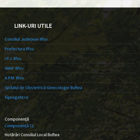
LINK-URI UTILE
Consiliul Județean Ilfov
Prefectura Ilfov
I.P.J. Ilfov
ANAF Ilfov
A.P.M. Ilfov
Spitalul de Obstetrică-Ginecologie Buftea
fiipregatit.ro
Componență
Componență CL
Hotărâri Consiliul Local Buftea