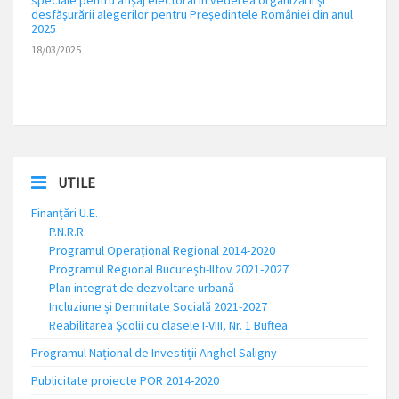
speciale pentru afişaj electoral în vederea organizării şi
desfăşurării alegerilor pentru Preşedintele României din anul
2025
18/03/2025
UTILE
Finanțări U.E.
P.N.R.R.
Programul Operațional Regional 2014-2020
Programul Regional București-Ilfov 2021-2027
Plan integrat de dezvoltare urbană
Incluziune și Demnitate Socială 2021-2027
Reabilitarea Școlii cu clasele I-VIII, Nr. 1 Buftea
Programul Național de Investiții Anghel Saligny
Publicitate proiecte POR 2014-2020