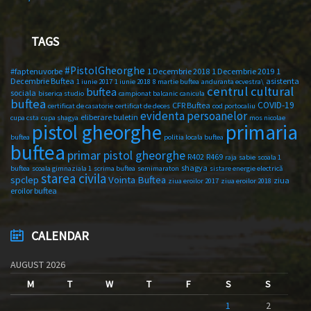
TAGS
#PistolGheorghe
#faptenuvorbe
1 Decembrie 2018
1 Decembrie 2019
1
Decembrie Buftea
asistenta
1 iunie 2017
1 iunie 2018
8 martie buftea
anduranta ecvestra\
centrul cultural
buftea
sociala
biserica studio
campionat balcanic
canicula
buftea
COVID-19
CFR Buftea
certificat de casatorie
certificat de deces
cod portocaliu
evidenta persoanelor
eliberare buletin
cupa csta
cupa shagya
mos nicolae
primaria
pistol gheorghe
buftea
politia locala buftea
buftea
primar pistol gheorghe
R402
R469
raja
sabie
scoala 1
shagya
buftea
scoala gimnaziala 1
scrima buftea
semimaraton
sistare energie electrică
starea civila
spclep
Vointa Buftea
ziua
ziua eroilor 2017
ziua eroilor 2018
eroilor buftea
CALENDAR
AUGUST 2026
M
T
W
T
F
S
S
1
2