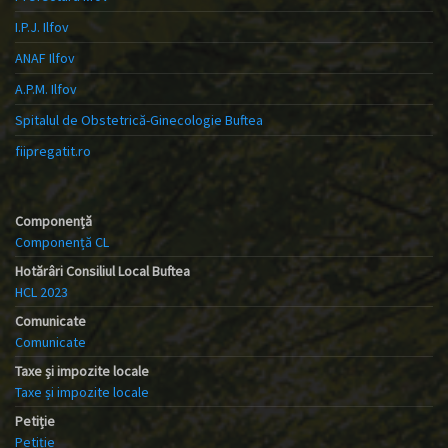
I.P.J. Ilfov
ANAF Ilfov
A.P.M. Ilfov
Spitalul de Obstetrică-Ginecologie Buftea
fiipregatit.ro
Componență
Componență CL
Hotărâri Consiliul Local Buftea
HCL 2023
Comunicate
Comunicate
Taxe și impozite locale
Taxe și impozite locale
Petiție
Petiție