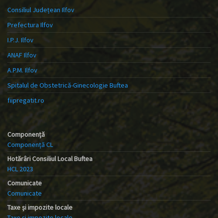
Consiliul Județean Ilfov
Prefectura Ilfov
I.P.J. Ilfov
ANAF Ilfov
A.P.M. Ilfov
Spitalul de Obstetrică-Ginecologie Buftea
fiipregatit.ro
Componență
Componență CL
Hotărâri Consiliul Local Buftea
HCL 2023
Comunicate
Comunicate
Taxe și impozite locale
Taxe și impozite locale