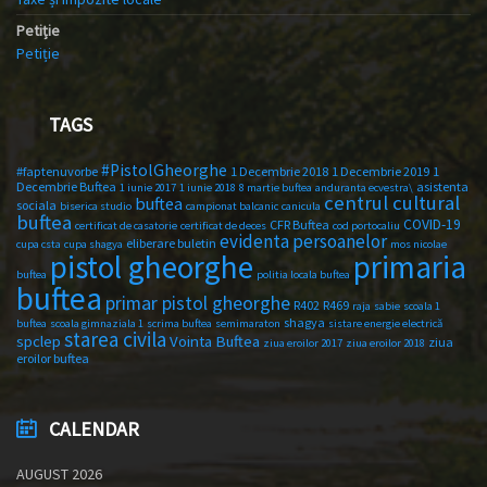
Petiție
Petiție
TAGS
#PistolGheorghe
#faptenuvorbe
1 Decembrie 2018
1 Decembrie 2019
1
Decembrie Buftea
asistenta
1 iunie 2017
1 iunie 2018
8 martie buftea
anduranta ecvestra\
centrul cultural
buftea
sociala
biserica studio
campionat balcanic
canicula
buftea
COVID-19
CFR Buftea
certificat de casatorie
certificat de deces
cod portocaliu
evidenta persoanelor
eliberare buletin
cupa csta
cupa shagya
mos nicolae
primaria
pistol gheorghe
buftea
politia locala buftea
buftea
primar pistol gheorghe
R402
R469
raja
sabie
scoala 1
shagya
buftea
scoala gimnaziala 1
scrima buftea
semimaraton
sistare energie electrică
starea civila
spclep
Vointa Buftea
ziua
ziua eroilor 2017
ziua eroilor 2018
eroilor buftea
CALENDAR
AUGUST 2026