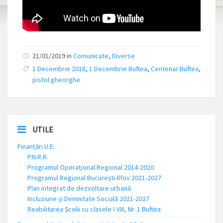
21/01/2019 in
Comunicate
,
Diverse
1 Decembrie 2018
,
1 Decembrie Buftea
,
Centenar Buftea
,
pistol gheorghe
UTILE
Finanțări U.E.
P.N.R.R.
Programul Operațional Regional 2014-2020
Programul Regional București-Ilfov 2021-2027
Plan integrat de dezvoltare urbană
Incluziune și Demnitate Socială 2021-2027
Reabilitarea Școlii cu clasele I-VIII, Nr. 1 Buftea