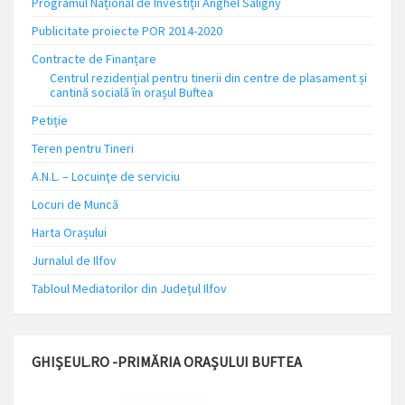
Programul Național de Investiții Anghel Saligny
Publicitate proiecte POR 2014-2020
Contracte de Finanțare
Centrul rezidențial pentru tinerii din centre de plasament și
cantină socială în orașul Buftea
Petiție
Teren pentru Tineri
A.N.L. – Locuinţe de serviciu
Locuri de Muncă
Harta Orașului
Jurnalul de Ilfov
Tabloul Mediatorilor din Județul Ilfov
GHIȘEUL.RO -PRIMĂRIA ORAȘULUI BUFTEA