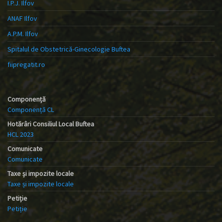
I.P.J. Ilfov
ANAF Ilfov
A.P.M. Ilfov
Spitalul de Obstetrică-Ginecologie Buftea
fiipregatit.ro
Componență
Componență CL
Hotărâri Consiliul Local Buftea
HCL 2023
Comunicate
Comunicate
Taxe și impozite locale
Taxe și impozite locale
Petiție
Petiție