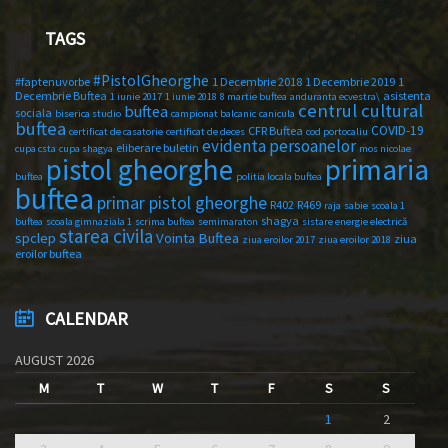
TAGS
#PistolGheorghe
#faptenuvorbe
1 Decembrie 2018
1 Decembrie 2019
1
Decembrie Buftea
asistenta
1 iunie 2017
1 iunie 2018
8 martie buftea
anduranta ecvestra\
centrul cultural
buftea
sociala
biserica studio
campionat balcanic
canicula
buftea
COVID-19
CFR Buftea
certificat de casatorie
certificat de deces
cod portocaliu
evidenta persoanelor
eliberare buletin
cupa csta
cupa shagya
mos nicolae
primaria
pistol gheorghe
buftea
politia locala buftea
buftea
primar pistol gheorghe
R402
R469
raja
sabie
scoala 1
shagya
buftea
scoala gimnaziala 1
scrima buftea
semimaraton
sistare energie electrică
starea civila
spclep
Vointa Buftea
ziua
ziua eroilor 2017
ziua eroilor 2018
eroilor buftea
CALENDAR
AUGUST 2026
M
T
W
T
F
S
S
1
2