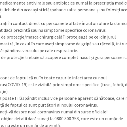
medicamente antivirale sau antibiotice numai la prescripția medicu
i lichide din aceeași sticlă/pahar cu alte persoane și nu folosiți ac
.
rați în contact direct cu persoanele aflate în autoizolare la domici
nt dacă prezintă sau nu simptome specifice coronavirus.
de protecție/masca chirurgicală îi protejează pe cei din jurul
astră, în cazul în care aveți simptome de gripă sau răceală, întru
ăspândirea virusului pe cale respiratorie.
de protecție trebuie să acopere complet nasul și gura persoanei c
 cont de faptul că nu în toate cazurile infectarea cu noul
rus(COVID-19) este vizibilă prin simptome specifice (tuse, febră, di
ție).
l poate fi răspândit inclusiv de persoane aparent sănătoase, care 
ță de faptul că sunt purtători ai noului coronavirus.
ați-vă despre noul coronavirus numai din surse oficiale!
 obține detalii dacă sunați la 0800.800.358, care este un număr de
e, nu este un număr de urgență.