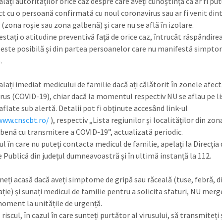
ați autorităților orice caz despre care aveți cunoștință că ar fi put
ct cu o persoană confirmată cu noul coronavirus sau ar fi venit dint
(zona roșie sau zona galbenă) și care nu se află în izolare.
stați o atitudine preventivă față de orice caz, întrucât răspândire
i este posibilă și din partea persoanelor care nu manifestă simpt
.
ați imediat medicului de familie dacă ați călătorit în zonele afec
rus (COVID-19), chiar dacă la momentul respectiv NU se aflau pe li
flate sub alertă. Detalii pot fi obținute accesând link-ul
www.cnscbt.ro/
), respectiv „Lista regiunilor și localităților din zona
benă cu transmitere a COVID-19”, actualizată periodic.
ul în care nu puteți contacta medicul de familie, apelați la Direcția 
 Publică din județul dumneavoastră și în ultimă instanță la 112.
ți acasă dacă aveți simptome de gripă sau răceală (tuse, febră, di
ație) și sunați medicul de familie pentru a solicita sfaturi, NU merge
oment la unitățile de urgență.
 riscul, în cazul în care sunteți purtător al virusului, să transmiteți 