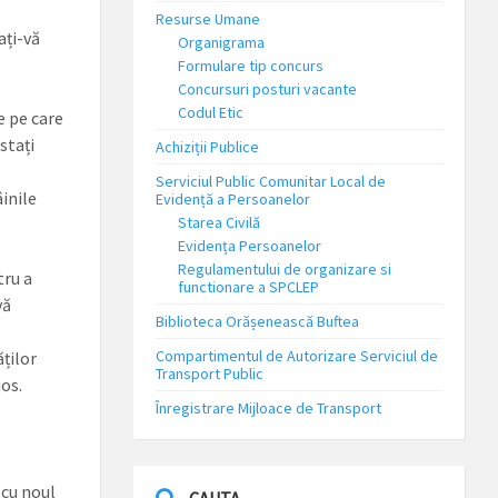
Resurse Umane
ați-vă
Organigrama
Formulare tip concurs
Concursuri posturi vacante
Codul Etic
e pe care
stați
Achiziții Publice
Serviciul Public Comunitar Local de
inile
Evidență a Persoanelor
Starea Civilă
Evidența Persoanelor
Regulamentului de organizare si
tru a
functionare a SPCLEP
vă
Biblioteca Orășenească Buftea
Compartimentul de Autorizare Serviciul de
ților
Transport Public
jos.
Înregistrare Mijloace de Transport
 cu noul