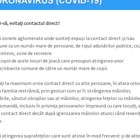
-vă, evitați contactul direct!
i zonele aglomerate unde sunteți expuși la contact direct și/sau
iune cu un număr mare de persoane, de tipul adunărilor publice, co
 intens, zone de recreere.
 copiii de acele locuri de joacă care presupun atingerea unor
e/obiecte comune de către un număr mare de copii.
ți la maximum orice contact direct cu alte persoane, în afara celor
 familia restrânsă, prin gesturi cum ar fi: strângerea mâinilor,
rile, sărutul obrajilor sau al mâinilor, atingerea fețelor cu mâinile
omandă, inclusiv în privința persoanelor împreună cu care locuiți, 
n contact direct decât după igienizarea mâinilor atunci când reveniț
.
i atingerea suprafețelor care sunt atinse în mod frecvent și de alte