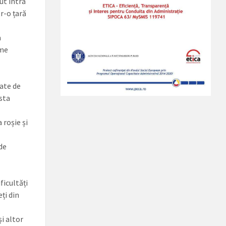
ut intra
r-o țară
a
ome
tate de
sta
 roșie și
de
ficultăți
ți din
și altor