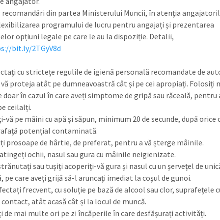
de angajator.
 recomandări din partea Ministerului Muncii, în atenția angajatoril
lexibilizarea programului de lucru pentru angajați și prezentarea
lor opțiuni legale pe care le au la dispoziție. Detalii,
s://bit.ly/2TGyV8d
tați cu strictețe regulile de igienă personală recomandate de auto
 vă proteja atât pe dumneavoastră cât și pe cei apropiați. Folosiți
 doar în cazul în care aveți simptome de gripă sau răceală, pentru 
e ceilalți.
ți-vă pe mâini cu apă și săpun, minimum 20 de secunde, după orice
rafață potențial contaminată.
ți prosoape de hârtie, de preferat, pentru a vă șterge mâinile.
atingeți ochii, nasul sau gura cu mâinile neigienizate.
trănutați sau tușiți acoperiți-vă gura și nasul cu un șervețel de unic
, pe care aveți grijă să-l aruncați imediat la coșul de gunoi.
ectați frecvent, cu soluție pe bază de alcool sau clor, suprafețele c
n contact, atât acasă cât și la locul de muncă.
ți de mai multe ori pe zi încăperile în care desfășurați activități.