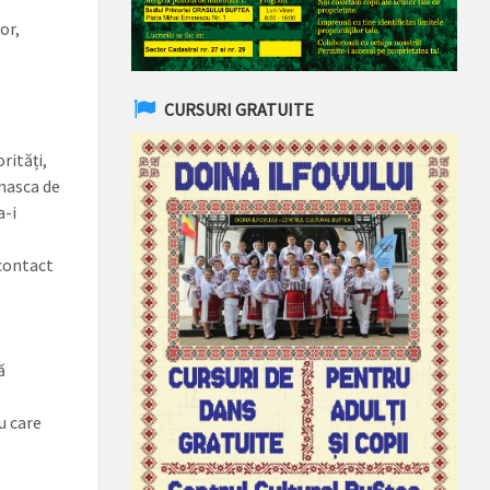
or,
CURSURI GRATUITE
rități,
 masca de
a-i
 contact
ă
u care