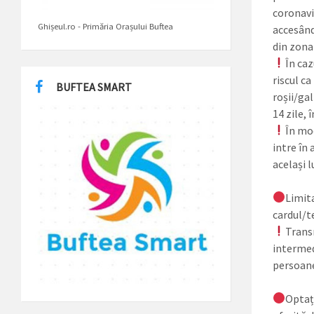
coronavir
Ghișeul.ro - Primăria Orașului Buftea
accesând 
din zona
În caz
riscul ca
BUFTEA SMART
roșii/ga
14 zile, 
În mod
intre în 
același l
Limita
cardul/te
Transm
intermed
persoan
Optați