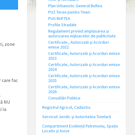
Plan Urbanistic General Buftea
PUZ Teren pentru Tineri
PUG BUFTEA
Profile Stradale
Regulament privind amplasarea și
autorizarea mijloacelor de publicitate
Certificate , Autorizatii și Acorduri
zi, zone
emise 2022
Certificate, Autorizatii și Acorduri emise
2023
Certificate, Autorizatii și Acorduri emise
2024
Certificate, Autorizatii și Acorduri emise
 care fac
2025
Certificate, Autorizatii și Acorduri emise
2026
.
Consultări Publice
să NU
Registrul Agricol, Cadastru
i la
Serviciul Juridic și Autoritatea Tutelară
Compartiment Evidență Patrimoniu, Spațiu
Locativ și Avize