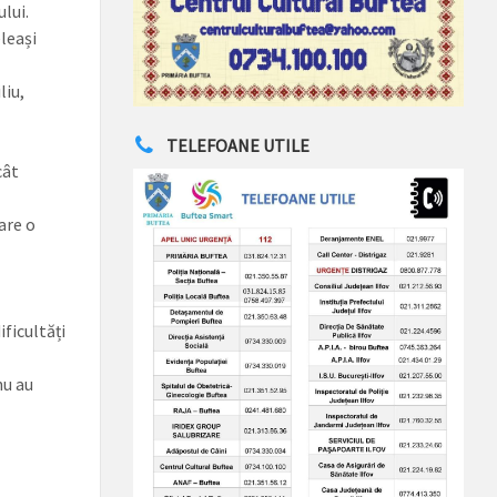
lui.
eleași
liu,
TELEFOANE UTILE
cât
are o
ficultăți
nu au