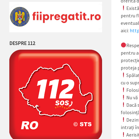
oferită 
Există
pentru f
eventuale
aici:
http
DESPRE 112
Respec
pentru a
protecție
proteja p
Spăla
cu o sup
Folosi
Nu vă 
Dacă s
folosință
Dezinf
intrați î
Aerisi