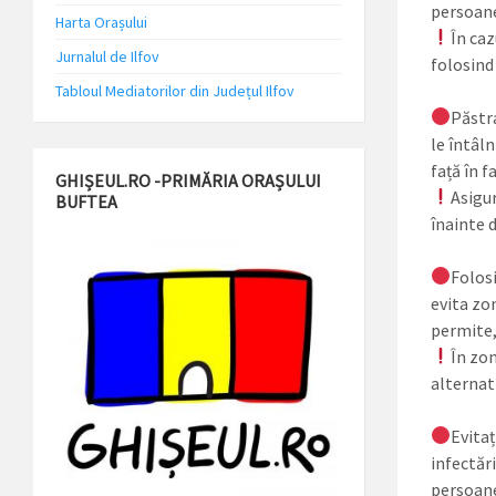
persoane
Harta Orașului
În caz
Jurnalul de Ilfov
folosind 
Tabloul Mediatorilor din Județul Ilfov
Păstra
le întâln
față în f
GHIȘEUL.RO -PRIMĂRIA ORAȘULUI
Asigur
BUFTEA
înainte d
Folosi
evita zo
permite, 
În zon
alternati
Evitaț
infectări
persoane