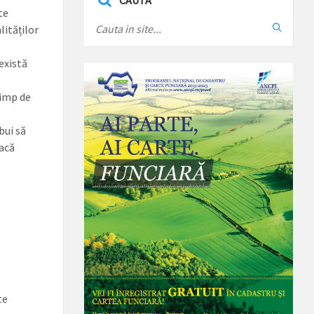
CAUTA
te
lităților
 există
timp de
bui să
facă
te