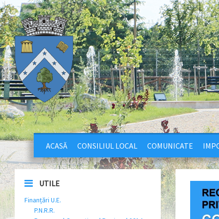
ACASĂ
CONSILIUL LOCAL
COMUNICATE
IMPO
UTILE
Finanțări U.E.
P.N.R.R.