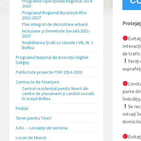
Programul Operațional Regional 2014-
2020
Programul Regional București-Ilfov
2021-2027
Protejați
Plan integrat de dezvoltare urbană
Incluziune și Demnitate Socială 2021-
2027
Evitaț
Reabilitarea Școlii cu clasele I-VIII, Nr. 1
interacț
Buftea
de trafic
Programul Național de Investiții Anghel
Feriți
Saligny
suprafeț
Publicitate proiecte POR 2014-2020
Contracte de Finanțare
Limita
Centrul rezidențial pentru tinerii din
parte din
centre de plasament și cantină socială
îmbrățișă
în orașul Buftea
Se rec
Petiție
intrați î
Teren pentru Tineri
domiciliu
A.N.L. – Locuinţe de serviciu
Evitaț
Locuri de Muncă