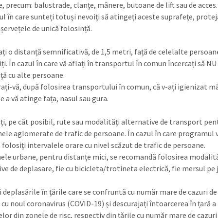
, precum: balustrade, clanțe, mânere, butoane de lift sau de acces.
ul în care sunteți totuși nevoiți să atingeți aceste suprafețe, protej
șervețele de unică folosință.
ți o distanță semnificativă, de 1,5 metri, față de celelalte persoan
iți. În cazul în care vă aflați în transportul în comun încercați să NU 
ață cu alte persoane.
ați-vă, după folosirea transportului în comun, că v-ați igienizat mâ
e a vă atinge fața, nasul sau gura.
ți, pe cât posibil, rute sau modalități alternative de transport pen
nele aglomerate de trafic de persoane. În cazul în care programul 
folosiți intervalele orare cu nivel scăzut de trafic de persoane.
ele urbane, pentru distanțe mici, se recomandă folosirea modalită
ve de deplasare, fie cu bicicleta/trotineta electrică, fie mersul pe 
i deplasările în țările care se confruntă cu număr mare de cazuri de
 cu noul coronavirus (COVID-19) și descurajați întoarcerea în țară a
lor din zonele de risc, respectiv din țările cu număr mare de cazuri