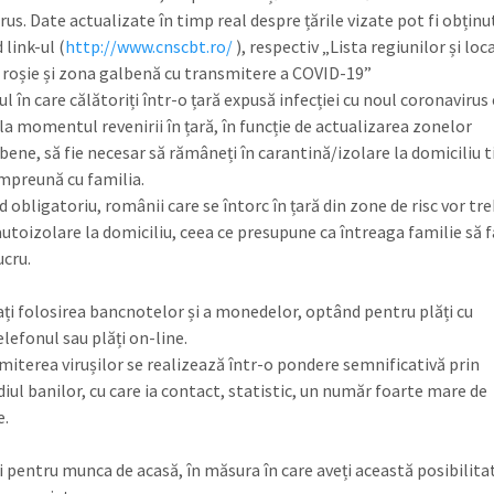
us. Date actualizate în timp real despre țările vizate pot fi obținu
link-ul (
http://www.cnscbt.ro/
), respectiv „Lista regiunilor și loca
 roșie și zona galbenă cu transmitere a COVID-19”
ul în care călătoriți într-o țară expusă infecției cu noul coronavirus
 la momentul revenirii în țară, în funcție de actualizarea zonelor
lbene, să fie necesar să rămâneți în carantină/izolare la domiciliu 
împreună cu familia.
 obligatoriu, românii care se întorc în țară din zone de risc vor tre
autoizolare la domiciliu, ceea ce presupune ca întreaga familie să 
ucru.
ți folosirea bancnotelor și a monedelor, optând pentru plăți cu
lefonul sau plăți on-line.
iterea virușilor se realizează într-o pondere semnificativă prin
iul banilor, cu care ia contact, statistic, un număr foarte mare de
e.
 pentru munca de acasă, în măsura în care aveți această posibilita