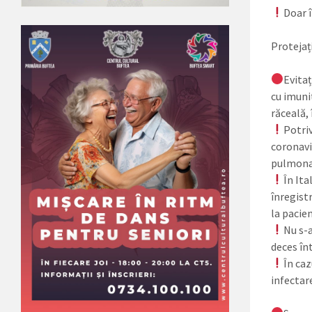
Doar î
Protejați
Evitaț
cu imuni
răceală,
Potriv
coronavir
pulmonar
În Ita
înregist
la pacien
Nu s-a
deces înt
În caz
infectar