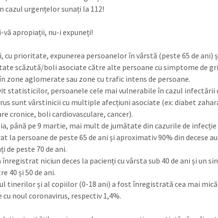
n cazul urgențelor sunați la 112!
-vă apropiații, nu-i expuneți!
i, cu prioritate, expunerea persoanelor în vârstă (peste 65 de ani) ș
tate scăzută/boli asociate către alte persoane cu simptome de gr
 în zone aglomerate sau zone cu trafic intens de persoane.
it statisticilor, persoanele cele mai vulnerabile în cazul infectării
us sunt vârstinicii cu multiple afecțiuni asociate (ex: diabet zahara
e cronice, boli cardiovasculare, cancer).
lia, până pe 9 martie, mai mult de jumătate din cazurile de infecție
rat la persoane de peste 65 de ani și aproximativ 90% din decese au
ți de peste 70 de ani.
 înregistrat niciun deces la pacienți cu vârsta sub 40 de ani și un si
re 40 și 50 de ani.
ul tinerilor și al copiilor (0-18 ani) a fost înregistrată cea mai mică
e cu noul coronavirus, respectiv 1,4%.