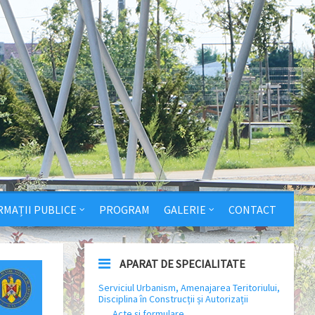
RMAȚII PUBLICE
PROGRAM
GALERIE
CONTACT
APARAT DE SPECIALITATE
Serviciul Urbanism, Amenajarea Teritoriului,
Disciplina în Construcții și Autorizații
Acte și formulare