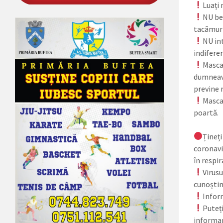
Luați 
NU beț
tacâmuri
NU int
indifere
Masca 
dumneavo
previne r
Masca 
poartă.
Țineți
coronavi
în respira
Virusu
cunoștin
Inform
Puteți
informar