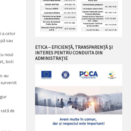
i a celor
ipă sau
ETICA – EFICIENȚĂ, TRANSPARENȚĂ ȘI
INTERES PENTRU CONDUITA DIN
 cu noul
ADMINISTRAȚIE
t, boli
 s-au
 survenit
ngur
 rată de