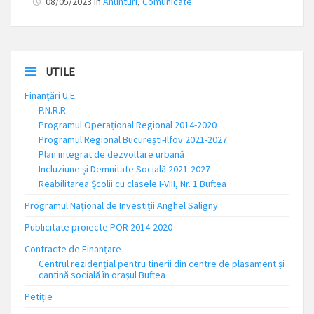
08/05/2023
in
Anunturi
,
Comunicate
UTILE
Finanțări U.E.
P.N.R.R.
Programul Operațional Regional 2014-2020
Programul Regional București-Ilfov 2021-2027
Plan integrat de dezvoltare urbană
Incluziune și Demnitate Socială 2021-2027
Reabilitarea Școlii cu clasele I-VIII, Nr. 1 Buftea
Programul Național de Investiții Anghel Saligny
Publicitate proiecte POR 2014-2020
Contracte de Finanțare
Centrul rezidențial pentru tinerii din centre de plasament și
cantină socială în orașul Buftea
Petiție