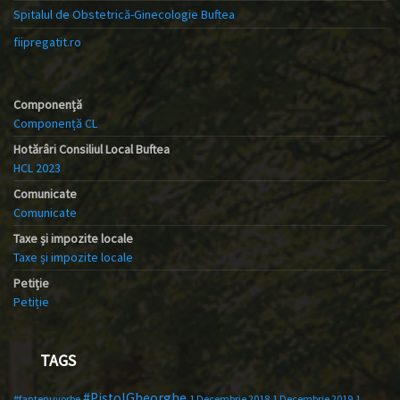
Spitalul de Obstetrică-Ginecologie Buftea
fiipregatit.ro
Componență
Componență CL
Hotărâri Consiliul Local Buftea
HCL 2023
Comunicate
Comunicate
Taxe și impozite locale
Taxe și impozite locale
Petiție
Petiție
TAGS
#PistolGheorghe
#faptenuvorbe
1 Decembrie 2018
1 Decembrie 2019
1