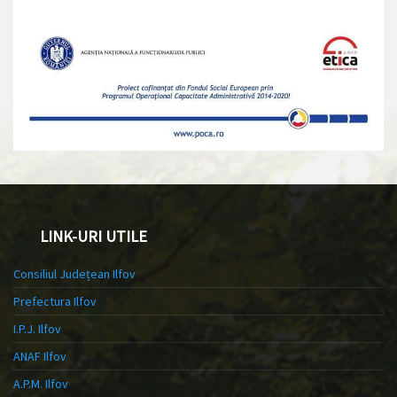
LINK-URI UTILE
Consiliul Județean Ilfov
Prefectura Ilfov
I.P.J. Ilfov
ANAF Ilfov
A.P.M. Ilfov