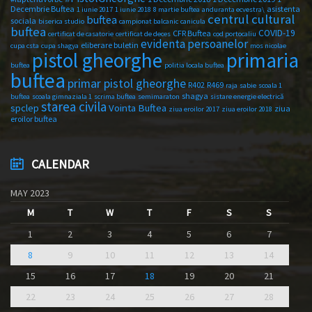
Decembrie Buftea
asistenta
1 iunie 2017
1 iunie 2018
8 martie buftea
anduranta ecvestra\
centrul cultural
buftea
sociala
biserica studio
campionat balcanic
canicula
buftea
COVID-19
CFR Buftea
certificat de casatorie
certificat de deces
cod portocaliu
evidenta persoanelor
eliberare buletin
cupa csta
cupa shagya
mos nicolae
primaria
pistol gheorghe
buftea
politia locala buftea
buftea
primar pistol gheorghe
R402
R469
raja
sabie
scoala 1
shagya
buftea
scoala gimnaziala 1
scrima buftea
semimaraton
sistare energie electrică
starea civila
spclep
Vointa Buftea
ziua
ziua eroilor 2017
ziua eroilor 2018
eroilor buftea
CALENDAR
MAY 2023
M
T
W
T
F
S
S
1
2
3
4
5
6
7
8
9
10
11
12
13
14
15
16
17
18
19
20
21
22
23
24
25
26
27
28