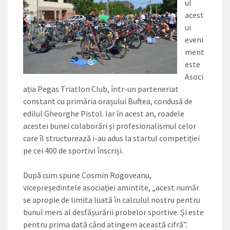
ul
acest
ui
eveni
ment
este
Asoci
ația Pegas Triatlon Club, într-un parteneriat
constant cu primăria orașului Buftea, condusă de
edilul Gheorghe Pistol. Iar în acest an, roadele
acestei bunei colaborări și profesionalismul celor
care îl structurează i-au adus la startul competiției
pe cei 400 de sportivi înscriși.
După cum spune Cosmin Rogoveanu,
vicepreședintele asociației amintite, „acest număr
se apropie de limita luată în calculul nostru pentru
bunul mers al desfășurării probelor sportive. Și este
pentru prima dată când atingem această cifră”.