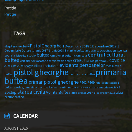
Petiție
Petiție
TAGS
#PistolGheorghe
#faptenuvorbe
1 Decembrie 2018
1 Decembrie 2019
1
Decembrie Buftea
asistenta
1 iunie 2017
1 iunie 2018
8 martie buftea
anduranta ecvestra\
centrul cultural
buftea
sociala
biserica studio
campionat balcanic
canicula
buftea
COVID-19
CFR Buftea
certificat de casatorie
certificat de deces
cod portocaliu
evidenta persoanelor
eliberare buletin
cupa csta
cupa shagya
mos nicolae
primaria
pistol gheorghe
buftea
politia locala buftea
buftea
primar pistol gheorghe
R402
R469
raja
sabie
scoala 1
shagya
buftea
scoala gimnaziala 1
scrima buftea
semimaraton
sistare energie electrică
starea civila
spclep
Vointa Buftea
ziua
ziua eroilor 2017
ziua eroilor 2018
eroilor buftea
CALENDAR
AUGUST 2026