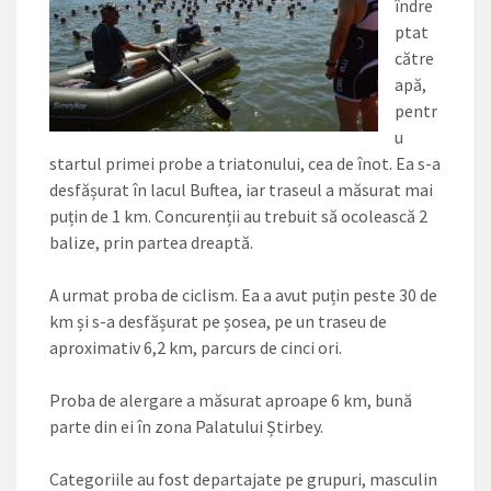
îndre
ptat
către
apă,
pentr
u
startul primei probe a triatonului, cea de înot. Ea s-a
desfășurat în lacul Buftea, iar traseul a măsurat mai
puțin de 1 km. Concurenții au trebuit să ocolească 2
balize, prin partea dreaptă.
A urmat proba de ciclism. Ea a avut puțin peste 30 de
km și s-a desfășurat pe șosea, pe un traseu de
aproximativ 6,2 km, parcurs de cinci ori.
Proba de alergare a măsurat aproape 6 km, bună
parte din ei în zona Palatului Știrbey.
Categoriile au fost departajate pe grupuri, masculin