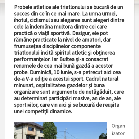
Probele atletice ale triatlonului se bucură de un
succes din ce în ce mai mare. La urma urmei,
înotul, ciclismul sau alegarea sunt alegeri dintre
cele la îndemâna multora dintre cei care
practică o viață sportivă. Desigur, ele pot
rămâne practicate la nivel de amatori, dar
frumusețea disciplinelor componente
triatlonului incită spiritul atletic și obținerea
performanțelor. Iar Buftea și-a consacrat
renumele de cea mai bună gazdă a acestor
probe. Duminică, 10 Iunie, s-a petrecut aici cea
de-a V-a ediție a acestui sport. Cadrul natural
minunat, ospitalitatea gazdelor și buna
organizare sunt argumente de netăgăduit, care
au determinat participări masive, an de an, ale
sportivilor, care vin aici și se bucură de reușita
unei competiții dinamice.
Organ
izator