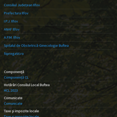
Consiliul Județean Ilfov
Prefectura Ilfov
I.P.J. Ilfov
ANAF Ilfov
A.P.M. Ilfov
Spitalul de Obstetrică-Ginecologie Buftea
fiipregatit.ro
Componență
Componență CL
Hotărâri Consiliul Local Buftea
HCL 2023
Comunicate
Comunicate
Taxe și impozite locale
Taxe și impozite locale