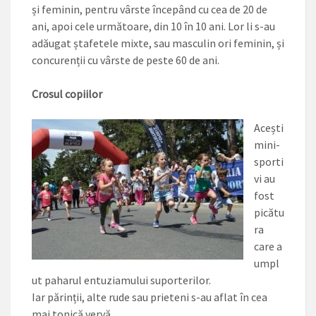
și feminin, pentru vârste începând cu cea de 20 de
ani, apoi cele următoare, din 10 în 10 ani. Lor li s-au
adăugat ștafetele mixte, sau masculin ori feminin, și
concurenții cu vârste de peste 60 de ani.
Crosul copiilor
Acești
mini-
sporti
vi au
fost
picătu
ra
care a
umpl
ut paharul entuziamului suporterilor.
Iar părinții, alte rude sau prieteni s-au aflat în cea
mai tonică vervă.