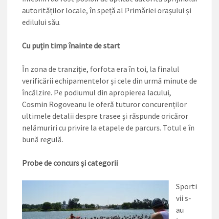
autorităților locale, în speță al Primăriei orașului și
edilului său.
Cu puțin timp înainte de start
În zona de tranziție, forfota era în toi, la finalul
verificării echipamentelor și cele din urmă minute de
încălzire. Pe podiumul din apropierea lacului,
Cosmin Rogoveanu le oferă tuturor concurenților
ultimele detalii despre trasee și răspunde oricăror
nelămuriri cu privire la etapele de parcurs. Totul e în
bună regulă.
Probe de concurs și categorii
Sporti
vii s-
au