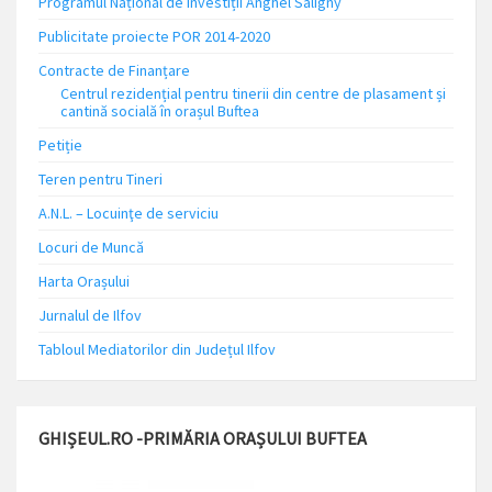
Programul Național de Investiții Anghel Saligny
Publicitate proiecte POR 2014-2020
Contracte de Finanțare
Centrul rezidențial pentru tinerii din centre de plasament și
cantină socială în orașul Buftea
Petiție
Teren pentru Tineri
A.N.L. – Locuinţe de serviciu
Locuri de Muncă
Harta Orașului
Jurnalul de Ilfov
Tabloul Mediatorilor din Județul Ilfov
GHIȘEUL.RO -PRIMĂRIA ORAȘULUI BUFTEA