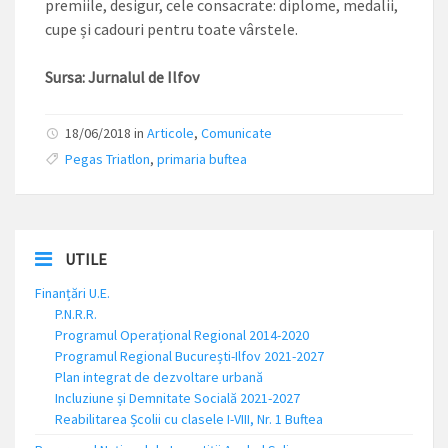
premiile, desigur, cele consacrate: diplome, medalii,
cupe și cadouri pentru toate vârstele.
Sursa: Jurnalul de Ilfov
18/06/2018 in
Articole
,
Comunicate
Pegas Triatlon
,
primaria buftea
UTILE
Finanțări U.E.
P.N.R.R.
Programul Operațional Regional 2014-2020
Programul Regional București-Ilfov 2021-2027
Plan integrat de dezvoltare urbană
Incluziune și Demnitate Socială 2021-2027
Reabilitarea Școlii cu clasele I-VIII, Nr. 1 Buftea