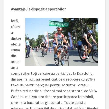
Avantaje, la dispoziția sportivilor
Iată,
câtev
a
dintre
ele: la
ediția
din
acest
an a
competiției toți cei care au participat la Duatlonul
din aprilie, a.c., au beneficiat de o reducere cu 20% a
taxei de participare; iar pentru locuitorii orașului
Buftea reducerile au fost și mai consistente, de 50 %.
Ca să nu mai vorbim despre participarea feminină,
care s-a bucurat de gratuitate. Toate aceste
înlesniri au fost posibil de aplicat datorită sprijinului