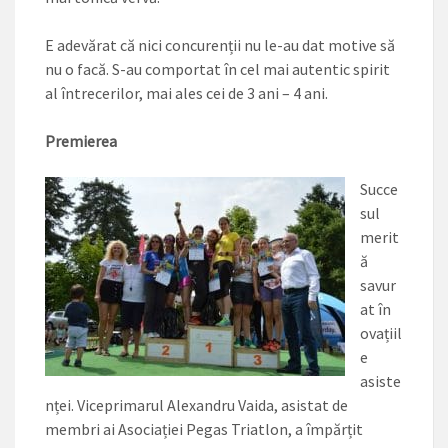
E adevărat că nici con­curenții nu le-au dat motive să
nu o facă. S-au comportat în cel mai autentic spirit
al întrecerilor, mai ales cei de 3 ani – 4 ani.
Premierea
Succe
sul
merit
ă
savur
at în
ovațiil
e
asiste
nței. Viceprimarul Alexandru Vaida, asistat de
membri ai Asociației Pegas Triatlon, a împărțit