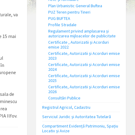
Plan Urbanistic General Buftea
PUZ Teren pentru Tineri
urale, va
PUG BUFTEA
Profile Stradale
Regulament privind amplasarea și
e 15 mai
autorizarea mijloacelor de publicitate
Certificate , Autorizatii și Acorduri
emise 2022
Certificate, Autorizatii și Acorduri emise
ul
2023
Certificate, Autorizatii și Acorduri emise
 în
2024
europene
Certificate, Autorizatii și Acorduri emise
2025
Certificate, Autorizatii și Acorduri emise
2026
 sala de
Consultări Publice
 Eminescu
Registrul Agricol, Cadastru
erea
IA Ilfov.
Serviciul Juridic și Autoritatea Tutelară
Compartiment Evidență Patrimoniu, Spațiu
Locativ și Avize