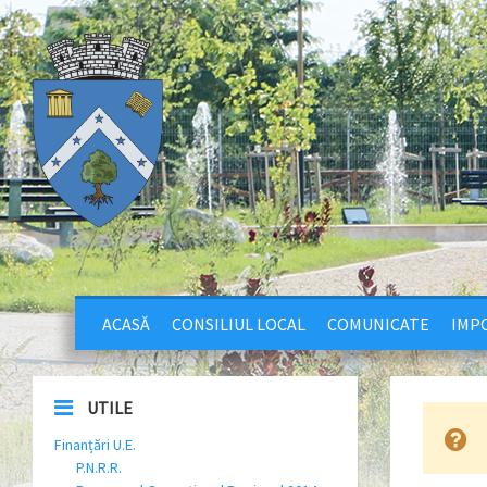
ACASĂ
CONSILIUL LOCAL
COMUNICATE
IMPO
UTILE
Finanțări U.E.
P.N.R.R.