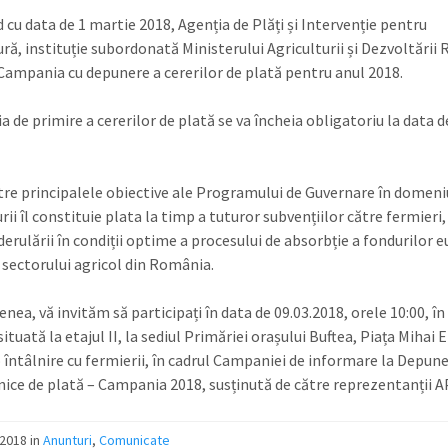
 cu data de 1 martie 2018, Agenția de Plăți și Intervenție pentru
ră, instituție subordonată Ministerului Agriculturii și Dezvoltării R
ampania cu depunere a cererilor de plată pentru anul 2018.
 de primire a cererilor de plată se va încheia obligatoriu la data d
tre principalele obiective ale Programului de Guvernare în domeni
rii îl constituie plata la timp a tuturor subvențiilor către fermieri,
derulării în condiții optime a procesului de absorbție a fondurilor 
 sectorului agricol din România.
ea, vă invităm să participați în data de 09.03.2018, orele 10:00, în
situată la etajul II, la sediul Primăriei orașului Buftea, Piața Mihai
 o întâlnire cu fermierii, în cadrul Campaniei de informare la Depun
unice de plată – Campania 2018, susținută de către reprezentanții AP
2018 in
Anunturi
,
Comunicate