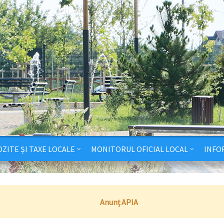
ZITE ȘI TAXE LOCALE
MONITORUL OFICIAL LOCAL
INFO
Anunț APIA