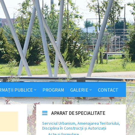
RMAȚII PUBLICE
PROGRAM
GALERIE
CONTACT
APARAT DE SPECIALITATE
Serviciul Urbanism, Amenajarea Teritoriului,
Disciplina în Construcții și Autorizații
Acte și formulare