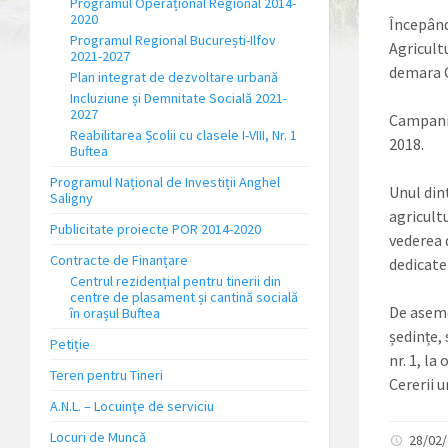
Programul Operațional Regional 2014-
2020
Începând
Programul Regional București-Ilfov
Agricultu
2021-2027
demara C
Plan integrat de dezvoltare urbană
Incluziune și Demnitate Socială 2021-
2027
Campania
Reabilitarea Școlii cu clasele I-VIII, Nr. 1
2018.
Buftea
Programul Național de Investiții Anghel
Unul din
Saligny
agricultu
Publicitate proiecte POR 2014-2020
vederea 
Contracte de Finanțare
dedicate
Centrul rezidențial pentru tinerii din
centre de plasament și cantină socială
De asemen
în orașul Buftea
ședințe, 
Petiție
nr. 1, la
Teren pentru Tineri
Cererii 
A.N.L. – Locuinţe de serviciu
Locuri de Muncă
28/02/