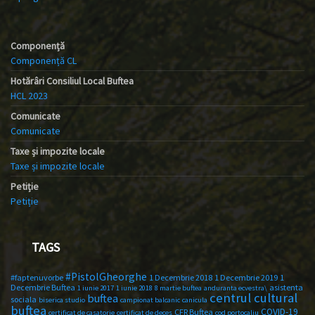
Componență
Componență CL
Hotărâri Consiliul Local Buftea
HCL 2023
Comunicate
Comunicate
Taxe și impozite locale
Taxe și impozite locale
Petiție
Petiție
TAGS
#PistolGheorghe
#faptenuvorbe
1 Decembrie 2018
1 Decembrie 2019
1
Decembrie Buftea
asistenta
1 iunie 2017
1 iunie 2018
8 martie buftea
anduranta ecvestra\
centrul cultural
buftea
sociala
biserica studio
campionat balcanic
canicula
buftea
COVID-19
CFR Buftea
certificat de casatorie
certificat de deces
cod portocaliu