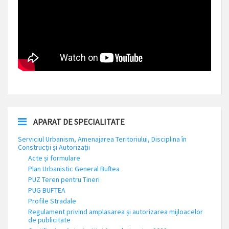
APARAT DE SPECIALITATE
Serviciul Urbanism, Amenajarea Teritoriului, Disciplina în
Construcții și Autorizații
Acte și formulare
Plan Urbanistic General Buftea
PUZ Teren pentru Tineri
PUG BUFTEA
Profile Stradale
Regulament privind amplasarea și autorizarea mijloacelor
de publicitate