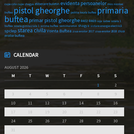
evidenta persoanelor
eliberare buletin
cupa csta
cupa shagya
mos nicolae
primaria
pistol gheorghe
buftea
politia locala buftea
buftea
primar pistol gheorghe
R402
R469
raja
sabie
scoala 1
shagya
buftea
scoala gimnaziala 1
scrima buftea
semimaraton
sistare energie electrică
starea civila
spclep
Vointa Buftea
ziua
ziua eroilor 2017
ziua eroilor 2018
eroilor buftea
CALENDAR
AUGUST 2026
M
T
W
T
F
S
S
1
2
3
4
5
6
7
8
9
10
11
12
13
14
15
16
17
18
19
20
21
22
23
24
25
26
27
28
29
30
31