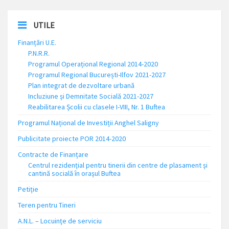
UTILE
Finanțări U.E.
P.N.R.R.
Programul Operațional Regional 2014-2020
Programul Regional București-Ilfov 2021-2027
Plan integrat de dezvoltare urbană
Incluziune și Demnitate Socială 2021-2027
Reabilitarea Școlii cu clasele I-VIII, Nr. 1 Buftea
Programul Național de Investiții Anghel Saligny
Publicitate proiecte POR 2014-2020
Contracte de Finanțare
Centrul rezidențial pentru tinerii din centre de plasament și
cantină socială în orașul Buftea
Petiție
Teren pentru Tineri
A.N.L. – Locuinţe de serviciu