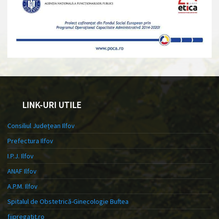
LINK-URI UTILE
Consiliul Județean Ilfov
Prefectura Ilfov
I.P.J. Ilfov
ANAF Ilfov
A.P.M. Ilfov
Spitalul de Obstetrică-Ginecologie Buftea
fiipregatit.ro