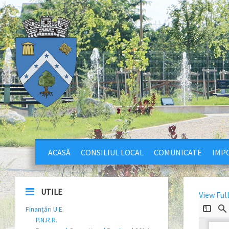
ACASĂ
CONSILIUL LOCAL
COMUNICATE
IMPO
UTILE
View Ful
Finanțări U.E.
P.N.R.R.