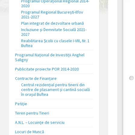
Programul Operațional Regional 2014-
2020
Programul Regional București-Ilfov
2021-2027
Plan integrat de dezvoltare urbană
Incluziune și Demnitate Socială 2021-
2027
Reabilitarea Școlii cu clasele I-VIII, Nr. 1
Buftea
Programul Național de Investiții Anghel
Saligny
Publicitate proiecte POR 2014-2020
Contracte de Finanțare
Centrul rezidențial pentru tinerii din
centre de plasament și cantină socială
în orașul Buftea
Petiție
Teren pentru Tineri
A.N.L. – Locuinţe de serviciu
Locuri de Muncă