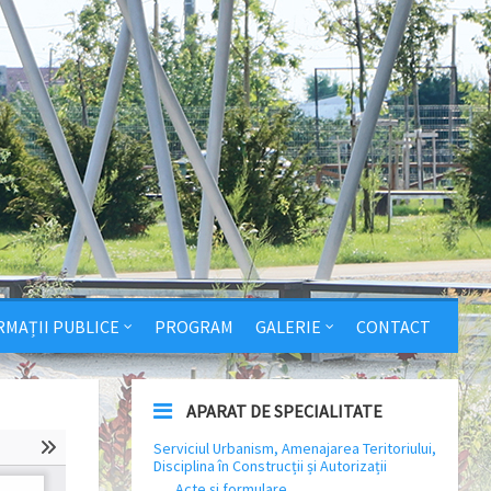
RMAȚII PUBLICE
PROGRAM
GALERIE
CONTACT
APARAT DE SPECIALITATE
Serviciul Urbanism, Amenajarea Teritoriului,
Disciplina în Construcții și Autorizații
Acte și formulare