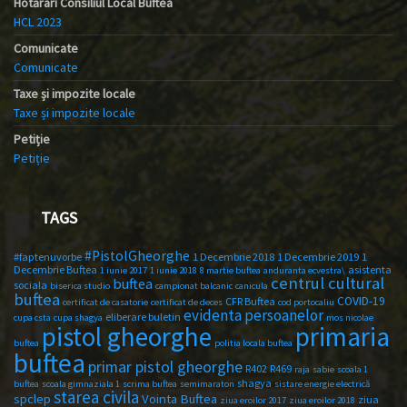
Hotărâri Consiliul Local Buftea
HCL 2023
Comunicate
Comunicate
Taxe și impozite locale
Taxe și impozite locale
Petiție
Petiție
TAGS
#PistolGheorghe
#faptenuvorbe
1 Decembrie 2018
1 Decembrie 2019
1
Decembrie Buftea
asistenta
1 iunie 2017
1 iunie 2018
8 martie buftea
anduranta ecvestra\
centrul cultural
buftea
sociala
biserica studio
campionat balcanic
canicula
buftea
COVID-19
CFR Buftea
certificat de casatorie
certificat de deces
cod portocaliu
evidenta persoanelor
eliberare buletin
cupa csta
cupa shagya
mos nicolae
primaria
pistol gheorghe
buftea
politia locala buftea
buftea
primar pistol gheorghe
R402
R469
raja
sabie
scoala 1
shagya
buftea
scoala gimnaziala 1
scrima buftea
semimaraton
sistare energie electrică
starea civila
spclep
Vointa Buftea
ziua
ziua eroilor 2017
ziua eroilor 2018