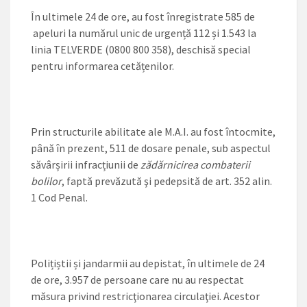
În ultimele 24 de ore, au fost înregistrate 585 de
apeluri la numărul unic de urgență 112 și 1.543 la
linia TELVERDE (0800 800 358), deschisă special
pentru informarea cetățenilor.
Prin structurile abilitate ale M.A.I. au fost întocmite,
până în prezent, 511 de dosare penale, sub aspectul
săvârșirii infracțiunii de
zădărnicirea combaterii
bolilor
, faptă prevăzută şi pedepsită de art. 352 alin.
1 Cod Penal.
Polițiștii și jandarmii au depistat, în ultimele de 24
de ore, 3.957 de persoane care nu au respectat
măsura privind restricţionarea circulaţiei. Acestor