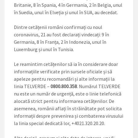
Britanie, 8 în Spania, 4 în Germania, 2 în Belgia, unul
în Suedia, unul în Elveția și unul în SUA, au decedat.
Dintre cetățenii români confirmați cu noul
coronavirus, 21 au fost declarați vindecați: 9 în
Germania, 8 în Franța, 2 în Indonezia, unul în
Luxemburg și unul în Tunisia.
Le reamintim cetățenilor să ia în considerare doar
informațiile verificate prin sursele oficiale și să
apeleze pentru recomandări și alte informații la
linia TELVERDE –
0800.800.358
. Numărul TELVERDE
nu este un număr de urgență, este o linie telefonică
alocată strict pentru informarea cetățenilor. De
asemenea, românii aflați în străinătate pot solicita
informații despre prevenirea și combaterea virusului
la linia special dedicată lor, +4021.320.20.20.