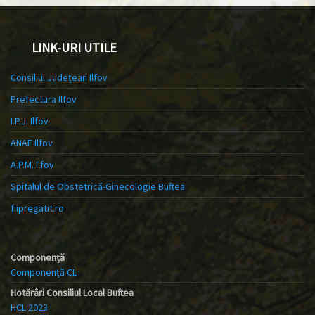
LINK-URI UTILE
Consiliul Județean Ilfov
Prefectura Ilfov
I.P.J. Ilfov
ANAF Ilfov
A.P.M. Ilfov
Spitalul de Obstetrică-Ginecologie Buftea
fiipregatit.ro
Componență
Componență CL
Hotărâri Consiliul Local Buftea
HCL 2023