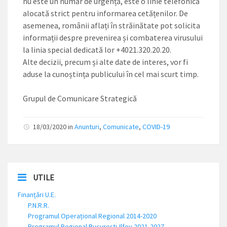
nu este un număr de urgență, este o linie telefonică
alocată strict pentru informarea cetățenilor. De
asemenea, românii aflați în străinătate pot solicita
informații despre prevenirea și combaterea virusului
la linia special dedicată lor +4021.320.20.20.
Alte decizii, precum și alte date de interes, vor fi
aduse la cunoștința publicului în cel mai scurt timp.
Grupul de Comunicare Strategică
18/03/2020 in
Anunturi
,
Comunicate
,
COVID-19
UTILE
Finanțări U.E.
P.N.R.R.
Programul Operațional Regional 2014-2020
Programul Regional București-Ilfov 2021-2027