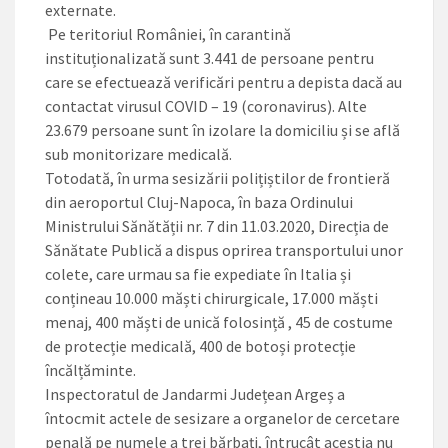
externate.
Pe teritoriul României, în carantină
instituționalizată sunt 3.441 de persoane pentru
care se efectuează verificări pentru a depista dacă au
contactat virusul COVID – 19 (coronavirus). Alte
23.679 persoane sunt în izolare la domiciliu și se află
sub monitorizare medicală.
Totodată, în urma sesizării polițiștilor de frontieră
din aeroportul Cluj-Napoca, în baza Ordinului
Ministrului Sănătății nr. 7 din 11.03.2020, Direcția de
Sănătate Publică a dispus oprirea transportului unor
colete, care urmau sa fie expediate în Italia și
conțineau 10.000 măști chirurgicale, 17.000 măști
menaj, 400 măști de unică folosință , 45 de costume
de protecție medicală, 400 de botoși protecție
încălțăminte.
Inspectoratul de Jandarmi Județean Argeș a
întocmit actele de sesizare a organelor de cercetare
penală pe numele a trei bărbați, întrucât aceștia nu