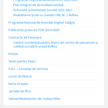
Plan integrat de dezvoltare urbană
Incluziune și Demnitate Socială 2021-2027
Reabilitarea Școlii cu clasele I-VIII, Nr. 1 Buftea
Programul Național de Investiții Anghel Saligny
Publicitate proiecte POR 2014-2020
Contracte de Finanțare
Centrul rezidențial pentru tinerii din centre de plasament și
cantină socială în orașul Buftea
Petiție
Teren pentru Tineri
A.N.L. – Locuinţe de serviciu
Locuri de Muncă
Harta Orașului
Jurnalul de Ilfov
Tabloul Mediatorilor din Județul Ilfov