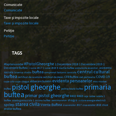
Comunicate
Comunicate
Taxe și impozite locale
Taxe și impozite locale
Petiție
Petiție
TAGS
#PistolGheorghe
#faptenuvorbe
1 Decembrie 2018
1 Decembrie 2019
1
Decembrie Buftea
asistenta
1 iunie 2017
1 iunie 2018
8 martie buftea
anduranta ecvestra\
centrul cultural
buftea
sociala
biserica studio
campionat balcanic
canicula
buftea
COVID-19
CFR Buftea
certificat de casatorie
certificat de deces
cod portocaliu
evidenta persoanelor
eliberare buletin
cupa csta
cupa shagya
mos nicolae
primaria
pistol gheorghe
buftea
politia locala buftea
buftea
primar pistol gheorghe
R402
R469
raja
sabie
scoala 1
shagya
buftea
scoala gimnaziala 1
scrima buftea
semimaraton
sistare energie electrică
starea civila
spclep
Vointa Buftea
ziua
ziua eroilor 2017
ziua eroilor 2018
eroilor buftea