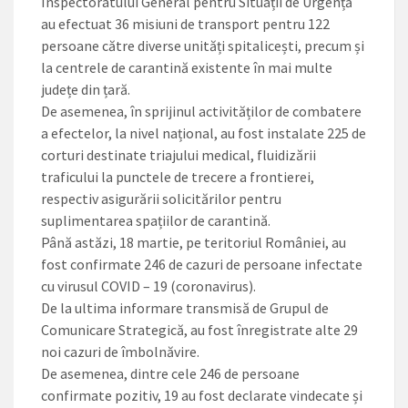
Inspectoratului General pentru Situații de Urgență
au efectuat 36 misiuni de transport pentru 122
persoane către diverse unități spitalicești, precum și
la centrele de carantină existente în mai multe
județe din țară.
De asemenea, în sprijinul activităților de combatere
a efectelor, la nivel național, au fost instalate 225 de
corturi destinate triajului medical, fluidizării
traficului la punctele de trecere a frontierei,
respectiv asigurării solicitărilor pentru
suplimentarea spațiilor de carantină.
Până astăzi, 18 martie, pe teritoriul României, au
fost confirmate 246 de cazuri de persoane infectate
cu virusul COVID – 19 (coronavirus).
De la ultima informare transmisă de Grupul de
Comunicare Strategică, au fost înregistrate alte 29
noi cazuri de îmbolnăvire.
De asemenea, dintre cele 246 de persoane
confirmate pozitiv, 19 au fost declarate vindecate și