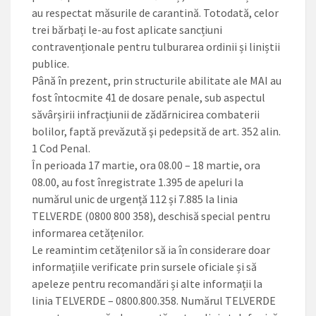
au respectat măsurile de carantină. Totodată, celor
trei bărbați le-au fost aplicate sancțiuni
contravenționale pentru tulburarea ordinii și liniștii
publice.
Până în prezent, prin structurile abilitate ale MAI au
fost întocmite 41 de dosare penale, sub aspectul
săvârșirii infracțiunii de zădărnicirea combaterii
bolilor, faptă prevăzută şi pedepsită de art. 352 alin.
1 Cod Penal.
În perioada 17 martie, ora 08.00 – 18 martie, ora
08.00, au fost înregistrate 1.395 de apeluri la
numărul unic de urgență 112 și 7.885 la linia
TELVERDE (0800 800 358), deschisă special pentru
informarea cetățenilor.
Le reamintim cetățenilor să ia în considerare doar
informațiile verificate prin sursele oficiale și să
apeleze pentru recomandări și alte informații la
linia TELVERDE – 0800.800.358. Numărul TELVERDE