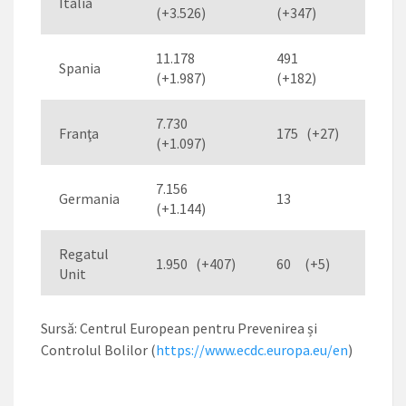
Italia
(+3.526)
(+347)
(+60
11.178
491
Spania
1.08
(+1.987)
(+182)
7.730
Franţa
175 (+27)
12
(+1.097)
7.156
Germania
13
73 
(+1.144)
Regatul
1.950 (+407)
60 (+5)
66 
Unit
Sursă: Centrul European pentru Prevenirea și
Controlul Bolilor (
https://www.ecdc.europa.eu/en
)