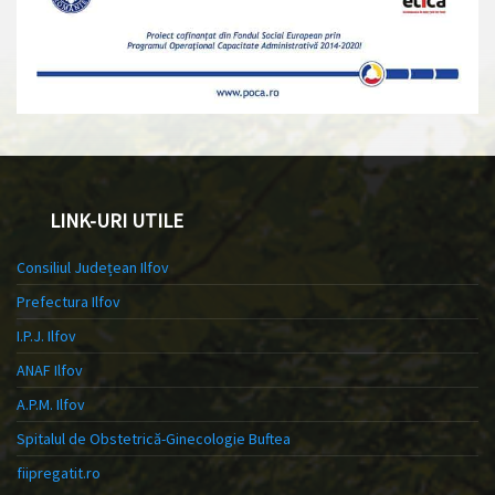
LINK-URI UTILE
Consiliul Județean Ilfov
Prefectura Ilfov
I.P.J. Ilfov
ANAF Ilfov
A.P.M. Ilfov
Spitalul de Obstetrică-Ginecologie Buftea
fiipregatit.ro