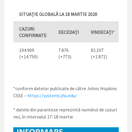
SITUAȚIE GLOBALĂ LA
1
8
MARTIE 2020
CAZURI
DECEDAȚI
VINDECAȚI
*
CONFIRMATE
194.909
7.876
82.107
(+14.750)
(+773)
(+1.871)
*conform datelor publicate de către Johns Hopkins
CSSE –
https://systems.jhu.edu/
* datele din paranteze reprezintă numărul de cazuri
noi, în intervalul 17-18 martie