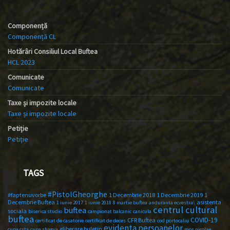
Componență
Componență CL
Hotărâri Consiliul Local Buftea
HCL 2023
Comunicate
Comunicate
Taxe și impozite locale
Taxe și impozite locale
Petiție
Petiție
TAGS
#PistolGheorghe
#faptenuvorbe
1 Decembrie 2018
1 Decembrie 2019
1
Decembrie Buftea
asistenta
1 iunie 2017
1 iunie 2018
8 martie buftea
anduranta ecvestra\
centrul cultural
buftea
sociala
biserica studio
campionat balcanic
canicula
buftea
COVID-19
CFR Buftea
certificat de casatorie
certificat de deces
cod portocaliu
evidenta persoanelor
eliberare buletin
cupa csta
cupa shagya
mos nicolae