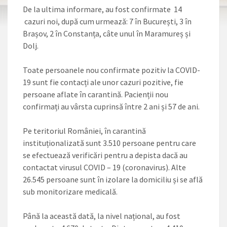
De la ultima informare, au fost confirmate 14
cazuri noi, după cum urmează: 7 în București, 3 în
Brașov, 2 în Constanța, câte unul în Maramureș și
Dolj.
Toate persoanele nou confirmate pozitiv la COVID-
19 sunt fie contacți ale unor cazuri pozitive, fie
persoane aflate în carantină. Pacienții nou
confirmați au vârsta cuprinsă între 2 ani și 57 de ani.
Pe teritoriul României, în carantină
instituționalizată sunt 3.510 persoane pentru care
se efectuează verificări pentru a depista dacă au
contactat virusul COVID – 19 (coronavirus). Alte
26.545 persoane sunt în izolare la domiciliu și se află
sub monitorizare medicală.
Până la această dată, la nivel național, au fost