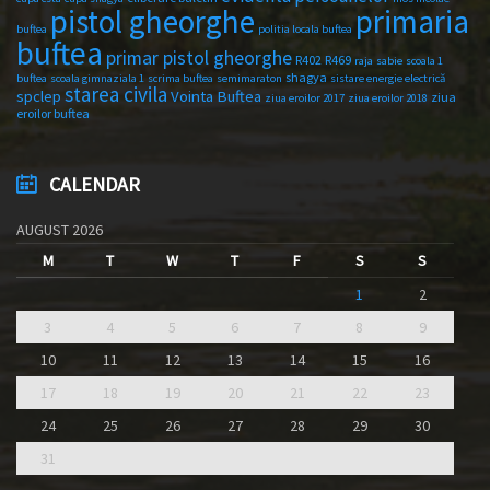
primaria
pistol gheorghe
buftea
politia locala buftea
buftea
primar pistol gheorghe
R402
R469
raja
sabie
scoala 1
shagya
buftea
scoala gimnaziala 1
scrima buftea
semimaraton
sistare energie electrică
starea civila
spclep
Vointa Buftea
ziua
ziua eroilor 2017
ziua eroilor 2018
eroilor buftea
CALENDAR
AUGUST 2026
M
T
W
T
F
S
S
1
2
3
4
5
6
7
8
9
10
11
12
13
14
15
16
17
18
19
20
21
22
23
24
25
26
27
28
29
30
31