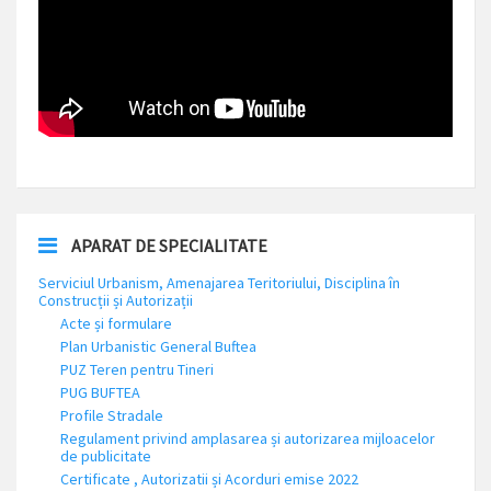
APARAT DE SPECIALITATE
Serviciul Urbanism, Amenajarea Teritoriului, Disciplina în
Construcții și Autorizații
Acte și formulare
Plan Urbanistic General Buftea
PUZ Teren pentru Tineri
PUG BUFTEA
Profile Stradale
Regulament privind amplasarea și autorizarea mijloacelor
de publicitate
Certificate , Autorizatii și Acorduri emise 2022