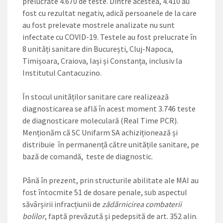
prelucrate 4.670 de teste. Dintre acestea, 4.410 au
fost cu rezultat negativ, adică persoanele de la care
au fost prelevate mostrele analizate nu sunt
infectate cu COVID-19. Testele au fost prelucrate în
8 unități sanitare din București, Cluj-Napoca,
Timișoara, Craiova, Iași și Constanța, inclusiv la
Institutul Cantacuzino.
În stocul unităților sanitare care realizează
diagnosticarea se află în acest moment 3.746 teste
de diagnosticare moleculară (Real Time PCR).
Menționăm că SC Unifarm SA achiziționează și
distribuie în permanență către unitățile sanitare, pe
bază de comandă, teste de diagnostic.
Până în prezent, prin structurile abilitate ale MAI au
fost întocmite 51 de dosare penale, sub aspectul
săvârșirii infracțiunii de
zădărnicirea combaterii
bolilor
, faptă prevăzută şi pedepsită de art. 352 alin.