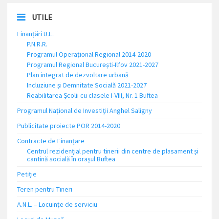
UTILE
Finanțări U.E.
P.N.R.R.
Programul Operațional Regional 2014-2020
Programul Regional București-Ilfov 2021-2027
Plan integrat de dezvoltare urbană
Incluziune și Demnitate Socială 2021-2027
Reabilitarea Școlii cu clasele I-VIII, Nr. 1 Buftea
Programul Național de Investiții Anghel Saligny
Publicitate proiecte POR 2014-2020
Contracte de Finanțare
Centrul rezidențial pentru tinerii din centre de plasament și
cantină socială în orașul Buftea
Petiție
Teren pentru Tineri
A.N.L. – Locuinţe de serviciu