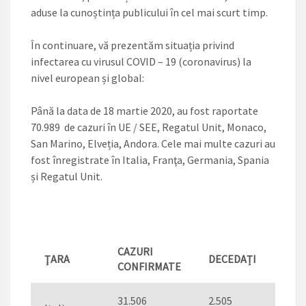
aduse la cunoștința publicului în cel mai scurt timp.
În continuare, vă prezentăm situația privind
infectarea cu virusul COVID – 19 (coronavirus) la
nivel european și global:
Până la data de 18 martie 2020, au fost raportate
70.989 de cazuri în UE / SEE, Regatul Unit, Monaco,
San Marino, Elveția, Andora. Cele mai multe cazuri au
fost înregistrate în Italia, Franţa, Germania, Spania
și Regatul Unit.
CAZURI
ŢARA
DECEDAȚI
VIN
CONFIRMATE
31.506
2.505
2.94