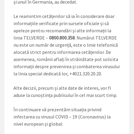
și unul în Germania, au decedat.
Le reamintim cetățenilor să ia în considerare doar
informațiile verificate prin sursele oficiale și să
apeleze pentru recomandări și alte informații la
linia TELVERDE –
0800.800.358
. Numărul TELVERDE
nu este un număr de urgență, este o linie telefonică
alocată strict pentru informarea cetățenilor. De
asemenea, românii aflați în străinătate pot solicita
informații despre prevenirea și combaterea virusului
la linia special dedicată lor, +4021.320.20.20.
Alte decizii, precum și alte date de interes, vor fi
aduse la cunoștința publicului în cel mai scurt timp.
În continuare vă prezentăm situația privind
infectarea cu virusul COVID – 19 (Coronavirus) la
nivel european și global: