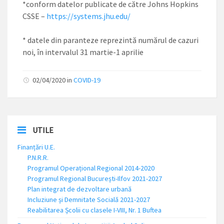
*conform datelor publicate de către Johns Hopkins
CSSE –
https://systems.jhu.edu/
* datele din paranteze reprezintă numărul de cazuri
noi, în intervalul 31 martie-1 aprilie
02/04/2020 in
COVID-19
UTILE
Finanțări U.E.
P.N.R.R.
Programul Operațional Regional 2014-2020
Programul Regional București-Ilfov 2021-2027
Plan integrat de dezvoltare urbană
Incluziune și Demnitate Socială 2021-2027
Reabilitarea Școlii cu clasele I-VIII, Nr. 1 Buftea