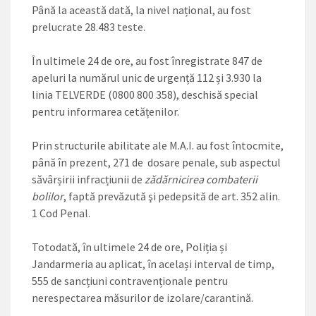
Până la această dată, la nivel național, au fost
prelucrate 28.483 teste.
În ultimele 24 de ore, au fost înregistrate 847 de
apeluri la numărul unic de urgență 112 și 3.930 la
linia TELVERDE (0800 800 358), deschisă special
pentru informarea cetățenilor.
Prin structurile abilitate ale M.A.I. au fost întocmite,
până în prezent, 271 de dosare penale, sub aspectul
săvârșirii infracțiunii de
zădărnicirea combaterii
bolilor
, faptă prevăzută şi pedepsită de art. 352 alin.
1 Cod Penal.
Totodată, în ultimele 24 de ore, Poliția și
Jandarmeria au aplicat, în același interval de timp,
555 de sancțiuni contravenționale pentru
nerespectarea măsurilor de izolare/carantină.