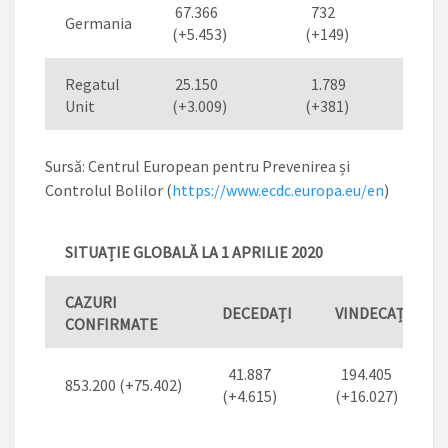
67.366
732
18.
Germania
(+5.453)
(+149)
(+2.
Regatul
25.150
1.789
17
Unit
(+3.009)
(+381)
Sursă: Centrul European pentru Prevenirea și
Controlul Bolilor (
https://www.ecdc.europa.eu/en
)
SITUAȚIE GLOBALĂ LA 1 APRILIE 2020
CAZURI
DECEDAȚI
VINDECAȚI
*
CONFIRMATE
41.887
194.405
853.200 (+75.402)
(+4.615)
(+16.027)