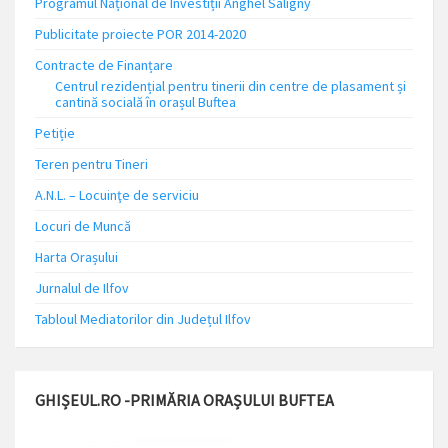
Programul Național de Investiții Anghel Saligny
Publicitate proiecte POR 2014-2020
Contracte de Finanțare
Centrul rezidențial pentru tinerii din centre de plasament și
cantină socială în orașul Buftea
Petiție
Teren pentru Tineri
A.N.L. – Locuinţe de serviciu
Locuri de Muncă
Harta Orașului
Jurnalul de Ilfov
Tabloul Mediatorilor din Județul Ilfov
GHIȘEUL.RO -PRIMĂRIA ORAȘULUI BUFTEA