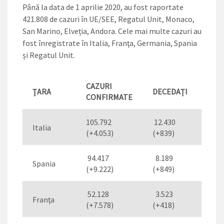
Până la data de 1 aprilie 2020, au fost raportate
421.808 de cazuri în UE/SEE, Regatul Unit, Monaco,
San Marino, Elveția, Andora. Cele mai multe cazuri au
fost înregistrate în Italia, Franţa, Germania, Spania
și Regatul Unit.
CAZURI
ŢARA
DECEDAȚI
VIN
CONFIRMATE
105.792
12.430
16.
Italia
(+4.053)
(+839)
(+1.
94.417
8.189
22.
Spania
(+9.222)
(+849)
(+3.
52.128
3.523
11.
Franţa
(+7.578)
(+418)
(+1.