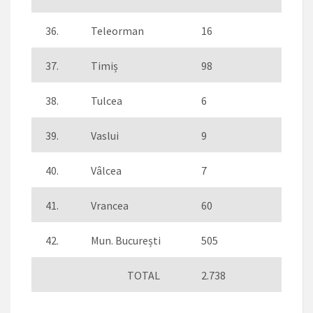
36.
Teleorman
16
37.
Timiș
98
38.
Tulcea
6
39.
Vaslui
9
40.
Vâlcea
7
41.
Vrancea
60
42.
Mun. București
505
TOTAL
2.738