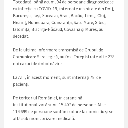
Totodată, până acum, 94 de persoane diagnosticate
cu infecție cu COVID-19, internate în spitale din Dolj,
București, Iași, Suceava, Arad, Bacău, Timiș, Cluj,
Neamț, Hunedoara, Constanța, Satu Mare, Sibiu,
Ialomița, Bistrița-Năsăud, Covasna și Mureș, au
decedat.
De la ultima informare transmisă de Grupul de
Comunicare Strategică, au fost înregistrate alte 278
noi cazuri de îmbolnăvire.
La ATI, în acest moment, sunt internați 78 de
pacienți.
Pe teritoriul României, în carantină
instituționalizată sunt 15.407 de persoane. Alte
114.699 de persoane sunt în izolare la domiciliu și se
află sub monitorizare medicală.