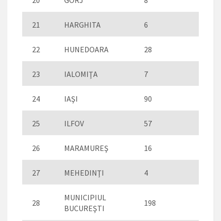
20
GORJ
8
21
HARGHITA
6
22
HUNEDOARA
28
23
IALOMIŢA
7
24
IAŞI
90
25
ILFOV
57
26
MARAMUREŞ
16
27
MEHEDINŢI
4
MUNICIPIUL
28
198
BUCUREŞTI