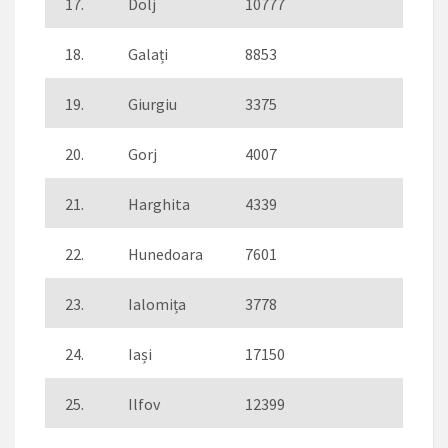
17.
Dolj
10777
128
18.
Galați
8853
177
19.
Giurgiu
3375
132
20.
Gorj
4007
30
21.
Harghita
4339
46
22.
Hunedoara
7601
223
23.
Ialomița
3778
73
24.
Iași
17150
458
25.
Ilfov
12399
292