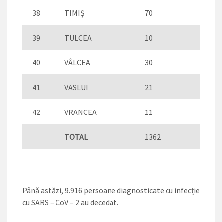
38
TIMIŞ
70
39
TULCEA
10
40
VÂLCEA
30
41
VASLUI
21
42
VRANCEA
11
TOTAL
1362
Până astăzi, 9.916 persoane diagnosticate cu infecție
cu SARS – CoV – 2 au decedat.