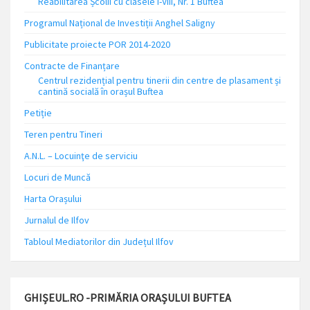
Reabilitarea Școlii cu clasele I-VIII, Nr. 1 Buftea
Programul Național de Investiții Anghel Saligny
Publicitate proiecte POR 2014-2020
Contracte de Finanțare
Centrul rezidențial pentru tinerii din centre de plasament și
cantină socială în orașul Buftea
Petiție
Teren pentru Tineri
A.N.L. – Locuinţe de serviciu
Locuri de Muncă
Harta Orașului
Jurnalul de Ilfov
Tabloul Mediatorilor din Județul Ilfov
GHIȘEUL.RO -PRIMĂRIA ORAȘULUI BUFTEA