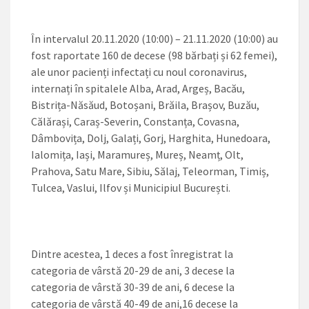
În intervalul 20.11.2020 (10:00) – 21.11.2020 (10:00) au
fost raportate 160 de decese (98 bărbați și 62 femei),
ale unor pacienți infectați cu noul coronavirus,
internați în spitalele Alba, Arad, Argeș, Bacău,
Bistrița-Năsăud, Botoșani, Brăila, Brașov, Buzău,
Călărași, Caraș-Severin, Constanța, Covasna,
Dâmbovița, Dolj, Galați, Gorj, Harghita, Hunedoara,
Ialomița, Iași, Maramureș, Mureș, Neamț, Olt,
Prahova, Satu Mare, Sibiu, Sălaj, Teleorman, Timiș,
Tulcea, Vaslui, Ilfov și Municipiul București.
Dintre acestea, 1 deces a fost înregistrat la
categoria de vârstă 20-29 de ani, 3 decese la
categoria de vârstă 30-39 de ani, 6 decese la
categoria de vârstă 40-49 de ani,16 decese la