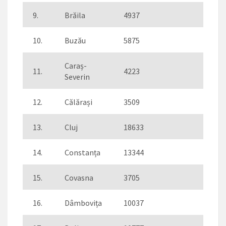
9.
Brăila
4937
82
10.
Buzău
5875
96
Caraș-
11.
4223
80
Severin
12.
Călărași
3509
96
13.
Cluj
18633
424
14.
Constanța
13344
483
15.
Covasna
3705
109
16.
Dâmbovița
10037
220