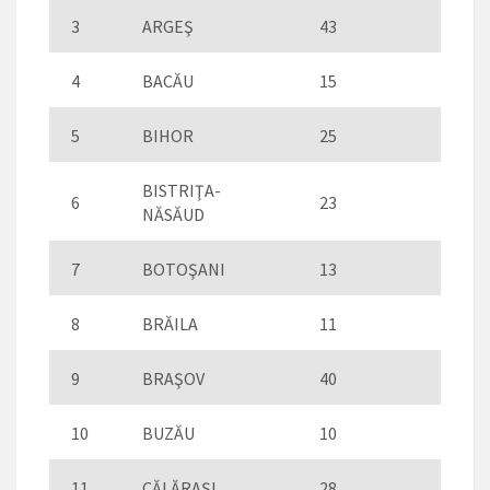
3
ARGEŞ
43
4
BACĂU
15
5
BIHOR
25
BISTRIŢA-
6
23
NĂSĂUD
7
BOTOŞANI
13
8
BRĂILA
11
9
BRAŞOV
40
10
BUZĂU
10
11
CĂLĂRAŞI
28