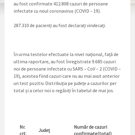
au fost confirmate 412.808 cazuri de persoane
infectate cu noul coronavirus (COVID – 19).
287.310 de pacienți au fost declarați vindecați.
În urma testelor efectuate la nivel național, față de
ultima raportare, au fost înregistrate 9.685 cazuri
noi de persoane infectate cu SARS – CoV – 2 (COVID –
19), acestea fiind cazuri care nu au mai avut anterior
un test pozitiv. Distribuția pe județe a cazurilor per
total și a celor noi o regăsiți în tabelul de mai jos.
Numă
Nr.
Număr de cazuri
Județ
cazur
crt.
confirmate(total)