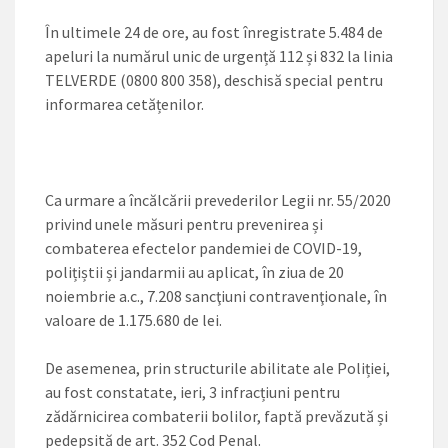
În ultimele 24 de ore, au fost înregistrate 5.484 de
apeluri la numărul unic de urgență 112 și 832 la linia
TELVERDE (0800 800 358), deschisă special pentru
informarea cetățenilor.
Ca urmare a încălcării prevederilor Legii nr. 55/2020
privind unele măsuri pentru prevenirea și
combaterea efectelor pandemiei de COVID-19,
polițiștii și jandarmii au aplicat, în ziua de 20
noiembrie a.c., 7.208 sancţiuni contravenţionale, în
valoare de 1.175.680 de lei.
De asemenea, prin structurile abilitate ale Poliției,
au fost constatate, ieri, 3 infracțiuni pentru
zădărnicirea combaterii bolilor, faptă prevăzută și
pedepsită de art. 352 Cod Penal.