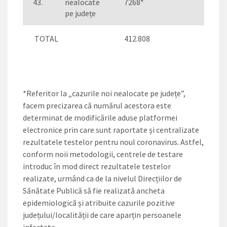
43.
nealocate
7268*
806
pe județe
TOTAL
412.808
9.685
*Referitor la „cazurile noi nealocate pe județe”,
facem precizarea că numărul acestora este
determinat de modificările aduse platformei
electronice prin care sunt raportate și centralizate
rezultatele testelor pentru noul coronavirus. Astfel,
conform noii metodologii, centrele de testare
introduc în mod direct rezultatele testelor
realizate, urmând ca de la nivelul Direcțiilor de
Sănătate Publică să fie realizată ancheta
epidemiologică și atribuite cazurile pozitive
județului/localității de care aparțin persoanele