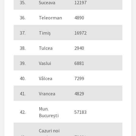
35.
Suceava
12197
161
36.
Teleorman
4890
94
37.
Timiș
16972
443
38.
Tulcea
2940
73
39.
Vaslui
6881
93
40.
Vâlcea
7299
153
41.
Vrancea
4829
68
Mun.
42.
57183
1168
București
Cazuri noi