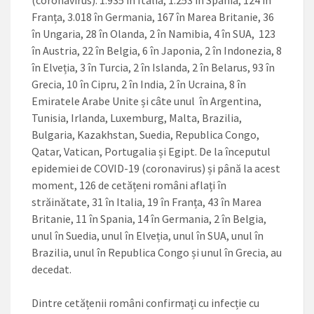
(coronavirus): 1.935 în Italia, 1.253 în Spania, 124 în
Franța, 3.018 în Germania, 167 în Marea Britanie, 36
în Ungaria, 28 în Olanda, 2 în Namibia, 4 în SUA, 123
în Austria, 22 în Belgia, 6 în Japonia, 2 în Indonezia, 8
în Elveția, 3 în Turcia, 2 în Islanda, 2 în Belarus, 93 în
Grecia, 10 în Cipru, 2 în India, 2 în Ucraina, 8 în
Emiratele Arabe Unite și câte unul în Argentina,
Tunisia, Irlanda, Luxemburg, Malta, Brazilia,
Bulgaria, Kazakhstan, Suedia, Republica Congo,
Qatar, Vatican, Portugalia și Egipt. De la începutul
epidemiei de COVID-19 (coronavirus) și până la acest
moment, 126 de cetățeni români aflați în
străinătate, 31 în Italia, 19 în Franța, 43 în Marea
Britanie, 11 în Spania, 14 în Germania, 2 în Belgia,
unul în Suedia, unul în Elveția, unul în SUA, unul în
Brazilia, unul în Republica Congo și unul în Grecia, au
decedat.
Dintre cetățenii români confirmați cu infecție cu