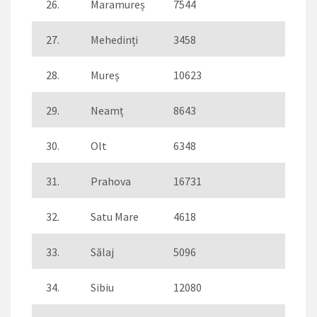
26.
Maramureș
7544
113
27.
Mehedinți
3458
90
28.
Mureș
10623
230
29.
Neamț
8643
101
30.
Olt
6348
143
31.
Prahova
16731
416
32.
Satu Mare
4618
200
33.
Sălaj
5096
61
34.
Sibiu
12080
234