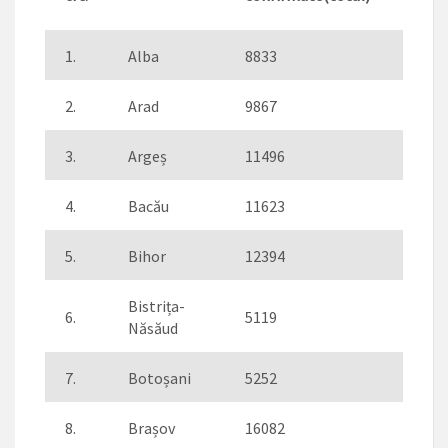
conf
1.
Alba
8833
177
2.
Arad
9867
299
3.
Argeș
11496
296
4.
Bacău
11623
161
5.
Bihor
12394
253
Bistrița-
6.
5119
115
Năsăud
7.
Botoșani
5252
80
8.
Brașov
16082
508