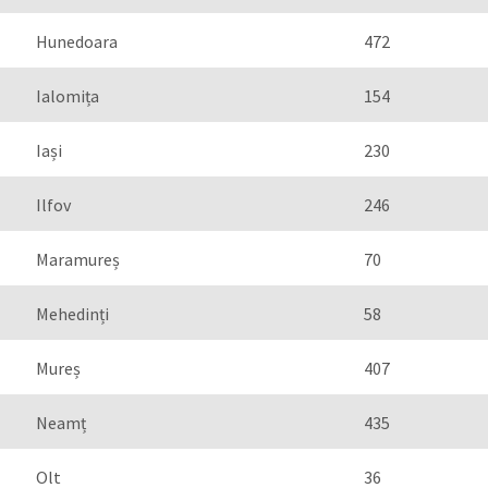
Hunedoara
472
Ialomița
154
Iași
230
Ilfov
246
Maramureș
70
Mehedinți
58
Mureș
407
Neamț
435
Olt
36