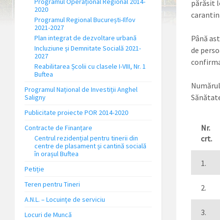
Programul Operațional Regional 2014-
părăsit 
2020
carantin
Programul Regional București-Ilfov
2021-2027
Plan integrat de dezvoltare urbană
Până astă
Incluziune și Demnitate Socială 2021-
de perso
2027
confirma
Reabilitarea Școlii cu clasele I-VIII, Nr. 1
Buftea
Numărul 
Programul Național de Investiții Anghel
Sănătate
Saligny
Publicitate proiecte POR 2014-2020
Nr.
Contracte de Finanțare
Centrul rezidențial pentru tinerii din
crt.
centre de plasament și cantină socială
în orașul Buftea
1.
Petiție
Teren pentru Tineri
2.
A.N.L. – Locuinţe de serviciu
3.
Locuri de Muncă