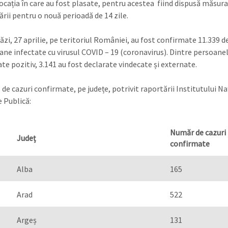
locația în care au fost plasate, pentru acestea fiind dispusă măsura
ării pentru o nouă perioadă de 14 zile.
zi, 27 aprilie, pe teritoriul României, au fost confirmate 11.339 d
ane infectate cu virusul COVID – 19 (coronavirus). Dintre persoane
te pozitiv, 3.141 au fost declarate vindecate și externate.
de cazuri confirmate, pe județe, potrivit raportării Institutului Na
 Publică:
Număr de cazuri
Jude
ț
confirmate
Alba
165
Arad
522
Argeș
131