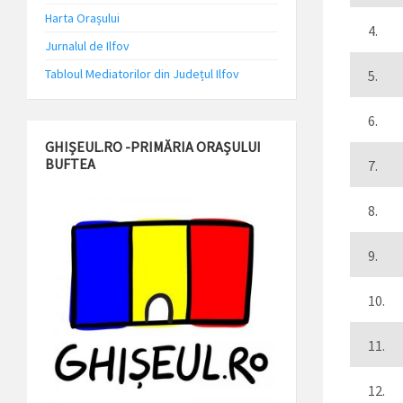
Harta Orașului
4.
Jurnalul de Ilfov
Tabloul Mediatorilor din Județul Ilfov
5.
6.
GHIȘEUL.RO -PRIMĂRIA ORAȘULUI
BUFTEA
7.
8.
9.
10.
11.
12.