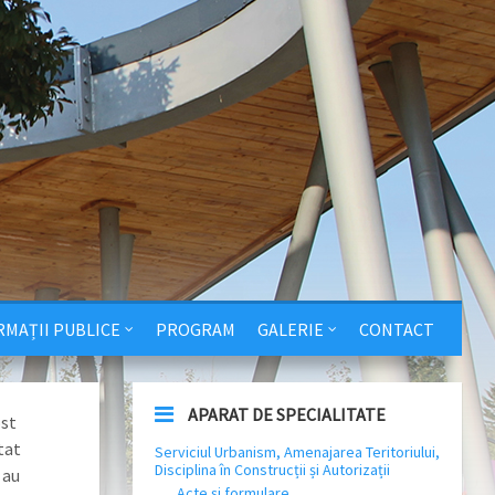
RMAȚII PUBLICE
PROGRAM
GALERIE
CONTACT
APARAT DE SPECIALITATE
ost
tat
Serviciul Urbanism, Amenajarea Teritoriului,
Disciplina în Construcții și Autorizații
 au
Acte și formulare