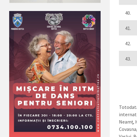
40.
41.
42.
43.
T
Totodată
internate
Neamț, H
Covasna,
Vaslui, 