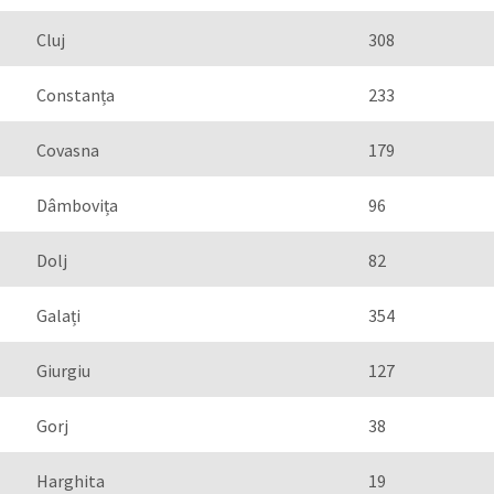
Cluj
308
Constanța
233
Covasna
179
Dâmbovița
96
Dolj
82
Galați
354
Giurgiu
127
Gorj
38
Harghita
19