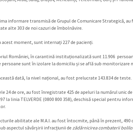
tima informare transmisă de Grupul de Comunicare Strategică, au 
ate alte 303 de noi cazuri de îmbolnăvire.
în acest moment, sunt internați 227 de pacienți.
oriul României, în carantină instituționalizată sunt 11.906 persoan
e persoane sunt în izolare la domiciliu și se află sub monitorizare 
ceastă dată, la nivel național, au fost prelucrate 143.834 de teste.
le 24 de ore, au fost înregistrate 425 de apeluri la numărul unic d
.197 la linia TELVERDE (0800 800 358), deschisă special pentru info
or.
cturile abilitate ale M.A.I. au fost întocmite, până în prezent, 490
ub aspectul săvârșirii infracțiunii de
zădărnicirea combaterii bolilo