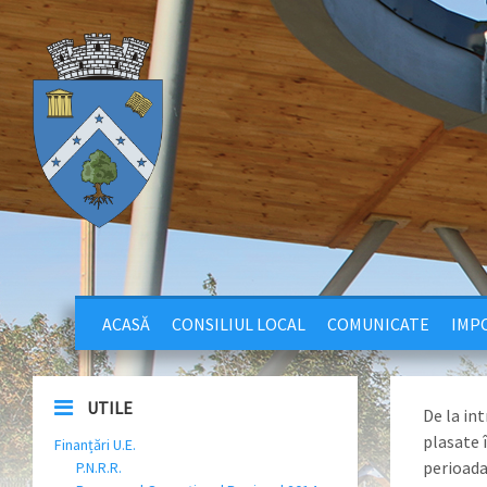
ACASĂ
CONSILIUL LOCAL
COMUNICATE
IMPO
UTILE
De la int
plasate 
Finanțări U.E.
perioada
P.N.R.R.