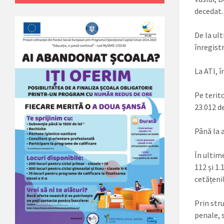
decedat.
De la ul
înregistr
La ATI, 
Pe terit
23.012 d
Până la a
În ultime
112 și 1
cetățenil
Prin stru
penale, s