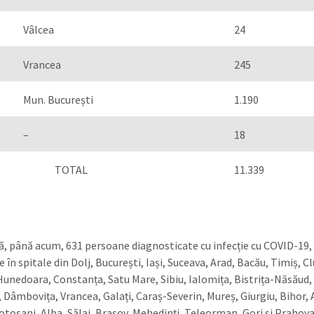
Vâlcea
24
Vrancea
245
Mun. București
1.190
–
18
OTAL
11.339
, până acum, 631 persoane diagnosticate cu infecție cu COVID-19,
 în spitale din Dolj, București, Iași, Suceava, Arad, Bacău, Timiș, Cl
unedoara, Constanța, Satu Mare, Sibiu, Ialomița, Bistrița-Năsăud,
 Dâmbovița, Vrancea, Galați, Caraș-Severin, Mureș, Giurgiu, Bihor, 
Botoșani, Alba, Sălaj, Brașov, Mehedinți, Teleorman, Gorj și Prahova