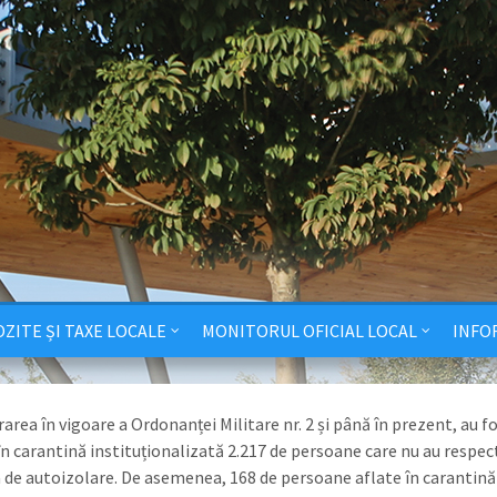
ZITE ȘI TAXE LOCALE
MONITORUL OFICIAL LOCAL
INFO
rarea în vigoare a Ordonanței Militare nr. 2 și până în prezent, au f
în carantină instituționalizată 2.217 de persoane care nu au respec
 de autoizolare. De asemenea, 168 de persoane aflate în carantină