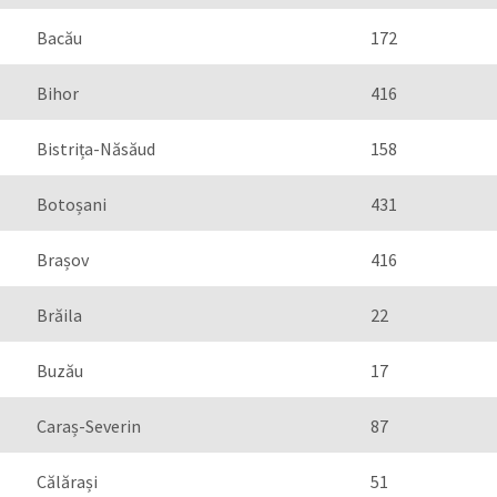
Bacău
172
Bihor
416
Bistrița-Năsăud
158
Botoșani
431
Brașov
416
Brăila
22
Buzău
17
Caraș-Severin
87
Călărași
51