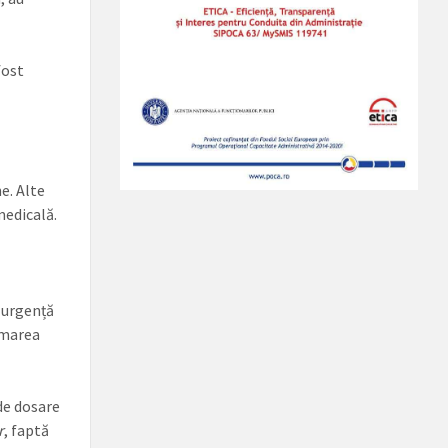
fost
e. Alte
medicală.
e urgență
rmarea
 de dosare
r
, faptă