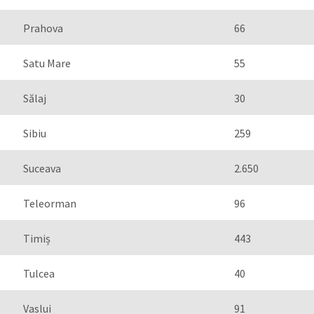
Prahova
66
Satu Mare
55
Sălaj
30
Sibiu
259
Suceava
2.650
Teleorman
96
Timiș
443
Tulcea
40
Vaslui
91