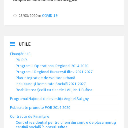
28/03/2020 in
COVID-19
UTILE
Finanțări U.E.
P.N.R.R.
Programul Operațional Regional 2014-2020
Programul Regional București-Ilfov 2021-2027
Plan integrat de dezvoltare urbană
Incluziune și Demnitate Socială 2021-2027
Reabilitarea Școlii cu clasele I-VIII, Nr. 1 Buftea
Programul Național de Investiții Anghel Saligny
Publicitate proiecte POR 2014-2020
Contracte de Finanțare
Centrul rezidențial pentru tinerii din centre de plasament și
cantină socială în orașul Buftea