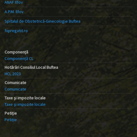
ANAF Ilfov
A.P.M. Ilfov
Spitalul de Obstetrică-Ginecologie Buftea
fiipregatit.ro
Componență
Componență CL
Hotărâri Consiliul Local Buftea
HCL 2023
Comunicate
Comunicate
Taxe și impozite locale
Taxe și impozite locale
Petiție
Petiție