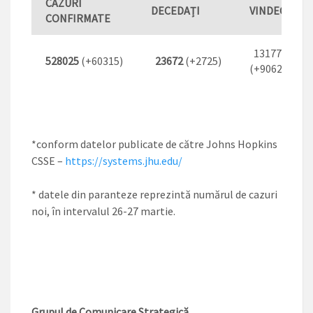
CAZURI
DECEDAȚI
VINDECAȚI
*
CONFIRMATE
131772
528025
(+60315)
23672
(+2725)
(+9062)
*conform datelor publicate de către Johns Hopkins
CSSE –
https://systems.jhu.edu/
* datele din paranteze reprezintă numărul de cazuri
noi, în intervalul 26-27 martie.
Grupul de Comunicare Strategică