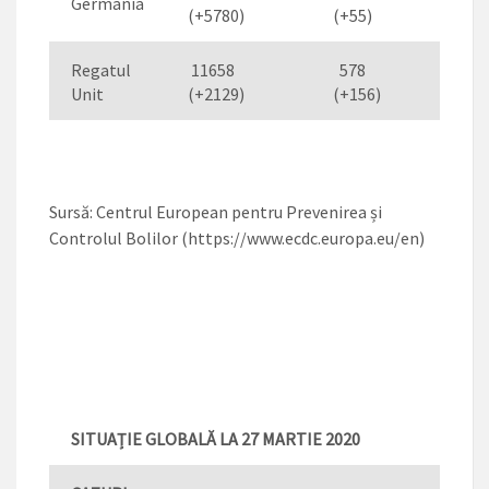
Germania
(+5780)
(+55)
(+98
Regatul
11658
578
1
Unit
(+2129)
(+156)
(+1)
Sursă: Centrul European pentru Prevenirea și
Controlul Bolilor (https://www.ecdc.europa.eu/en)
SITUAȚIE GLOBALĂ LA 27 MARTIE 2020