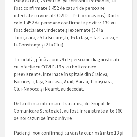
Până astăzi, 28 martie, pe teritoriul României, au
fost confirmate 1.452 de cazuri de persoane
infectate cu virusul COVID – 19 (coronavirus). Dintre
cele 1.452 de persoane confirmate pozitiv, 139 au
fost declarate vindecate și externate (54 la
Timișoara, 55 la București, 16 la Iași, 6 la Craiova, 6
la Constanța și 2 la Cluj).
Totodată, până acum 29 de persoane diagnosticate
cu infecție cu COVID-19 și cu boli cronice
preexistente, internate în spitale din Craiova,
București, Iași, Suceava, Arad, Bacău, Timișoara,
Cluj-Napoca și Neamț, au decedat.
De la ultima informare transmisă de Grupul de
Comunicare Strategică, au fost înregistrate alte 160
de noi cazuri de îmbolnăvire.
Pacienții nou confirmați au vârsta cuprinsă între 13 și