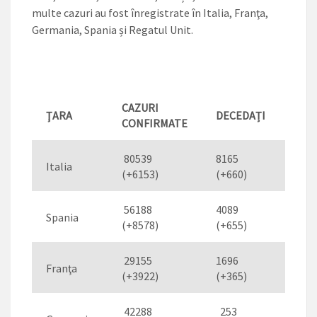
multe cazuri au fost înregistrate în Italia, Franţa,
Germania, Spania și Regatul Unit.
CAZURI
ŢARA
DECEDAȚI
VIN
CONFIRMATE
80539
8165
109
Italia
(+6153)
(+660)
(+58
56188
4089
93
Spania
(+8578)
(+655)
(+39
29155
1696
57
Franţa
(+3922)
(+365)
(+75
42288
253
66