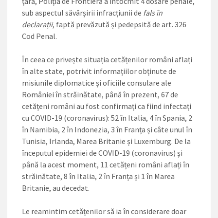
țară, Poliția de Frontieră a întocmit 4 dosare penale,
sub aspectul săvârșirii infracțiunii de
fals în
declarații
, faptă prevăzută și pedepsită de art. 326
Cod Penal.
În ceea ce privește situația cetățenilor români aflați
în alte state, potrivit informațiilor obținute de
misiunile diplomatice și oficiile consulare ale
României în străinătate, până în prezent, 67 de
cetățeni români au fost confirmați ca fiind infectați
cu COVID-19 (coronavirus): 52 în Italia, 4 în Spania, 2
în Namibia, 2 în Indonezia, 3 în Franța și câte unul în
Tunisia, Irlanda, Marea Britanie și Luxemburg. De la
începutul epidemiei de COVID-19 (coronavirus) și
până la acest moment, 11 cetățeni români aflați în
străinătate, 8 în Italia, 2 în Franța și 1 în Marea
Britanie, au decedat.
Le reamintim cetățenilor să ia în considerare doar