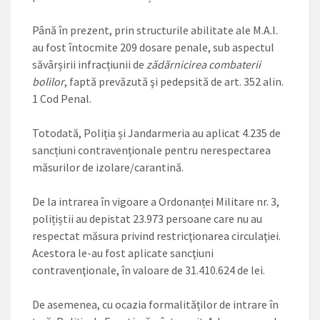
Până în prezent, prin structurile abilitate ale M.A.I.
au fost întocmite 209 dosare penale, sub aspectul
săvârșirii infracțiunii de
zădărnicirea combaterii
bolilor
, faptă prevăzută şi pedepsită de art. 352 alin.
1 Cod Penal.
Totodată, Poliția și Jandarmeria au aplicat 4.235 de
sancțiuni contravenționale pentru nerespectarea
măsurilor de izolare/carantină.
De la intrarea în vigoare a Ordonanței Militare nr. 3,
polițiștii au depistat 23.973 persoane care nu au
respectat măsura privind restricţionarea circulaţiei.
Acestora le-au fost aplicate sancţiuni
contravenţionale, în valoare de 31.410.624 de lei.
De asemenea, cu ocazia formalităților de intrare în