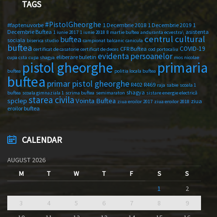
TAGS
#PistolGheorghe
#faptenuvorbe
1 Decembrie 2018
1 Decembrie 2019
1
Decembrie Buftea
asistenta
1 iunie 2017
1 iunie 2018
8 martie buftea
anduranta ecvestra\
centrul cultural
buftea
sociala
biserica studio
campionat balcanic
canicula
buftea
COVID-19
CFR Buftea
certificat de casatorie
certificat de deces
cod portocaliu
evidenta persoanelor
eliberare buletin
cupa csta
cupa shagya
mos nicolae
primaria
pistol gheorghe
buftea
politia locala buftea
buftea
primar pistol gheorghe
R402
R469
raja
sabie
scoala 1
shagya
buftea
scoala gimnaziala 1
scrima buftea
semimaraton
sistare energie electrică
starea civila
spclep
Vointa Buftea
ziua
ziua eroilor 2017
ziua eroilor 2018
eroilor buftea
CALENDAR
AUGUST 2026
M
T
W
T
F
S
S
1
2
3
4
5
6
7
8
9