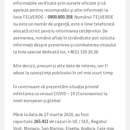
informațiile verificate prin sursele oficiale și să
apeleze pentru recomandări și alte informații la
linia TELVERDE –
0800.800.358
. Numărul TELVERDE
nu este un număr de urgență, este o linie telefonică
alocată strict pentru informarea cetățenilor. De
asemenea, românii aflați în străinătate pot solicita
informații despre prevenirea și combaterea virusului
la linia special dedicată lor, +4021.320.20.20.
Alte decizii, precum și alte date de interes, vor fi
aduse la cunoștința publicului în cel mai scurt timp.
În continuare vă prezentăm situația privind
infectarea cu virusul COVID – 19 (Coronavirus) la
nivel european și global:
Până la data de 27 martie 2020, au fost
raportate
265.421
de cazuri în UE / SEE, Regatul
Unit, Monaco, San Marino, Elveția, Andora. Cele mai