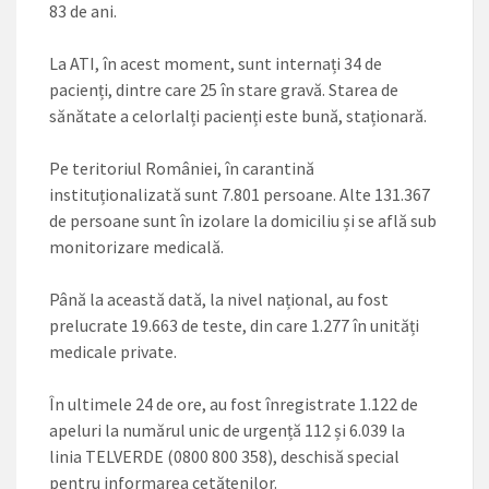
83 de ani.
La ATI, în acest moment, sunt internați 34 de
pacienți, dintre care 25 în stare gravă. Starea de
sănătate a celorlalți pacienți este bună, staționară.
Pe teritoriul României, în carantină
instituționalizată sunt 7.801 persoane. Alte 131.367
de persoane sunt în izolare la domiciliu și se află sub
monitorizare medicală.
Până la această dată, la nivel național, au fost
prelucrate 19.663 de teste, din care 1.277 în unități
medicale private.
În ultimele 24 de ore, au fost înregistrate 1.122 de
apeluri la numărul unic de urgență 112 și 6.039 la
linia TELVERDE (0800 800 358), deschisă special
pentru informarea cetățenilor.