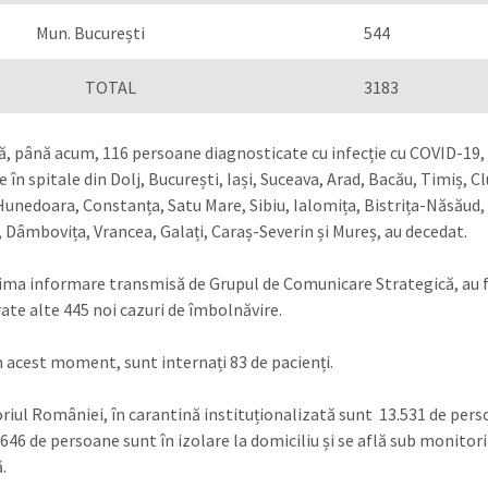
Mun. București
544
OTAL
3183
, până acum, 116 persoane diagnosticate cu infecție cu COVID-19,
 în spitale din Dolj, București, Iași, Suceava, Arad, Bacău, Timiș, Cl
unedoara, Constanța, Satu Mare, Sibiu, Ialomița, Bistrița-Năsăud,
 Dâmbovița, Vrancea, Galați, Caraș-Severin și Mureș, au decedat.
tima informare transmisă de Grupul de Comunicare Strategică, au 
rate alte 445 noi cazuri de îmbolnăvire.
în acest moment, sunt internați 83 de pacienți.
oriul României, în carantină instituționalizată sunt 13.531 de pers
.646 de persoane sunt în izolare la domiciliu și se află sub monitor
.