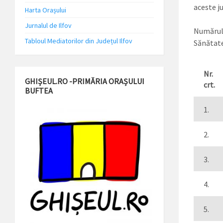
aceste j
Harta Orașului
Jurnalul de Ilfov
Numărul 
Tabloul Mediatorilor din Județul Ilfov
Sănătate
Nr.
GHIȘEUL.RO -PRIMĂRIA ORAȘULUI
crt.
BUFTEA
1.
2.
3.
4.
5.