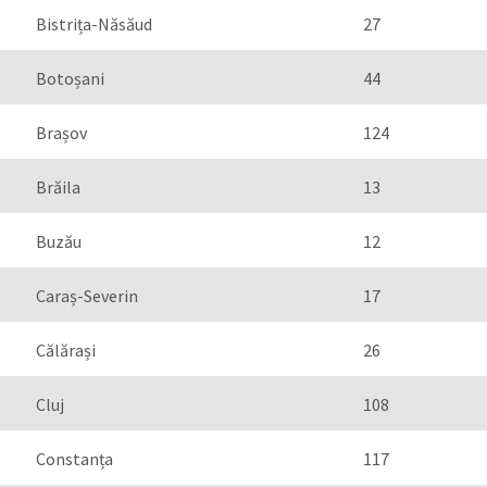
Bistrița-Năsăud
27
Botoșani
44
Brașov
124
Brăila
13
Buzău
12
Caraș-Severin
17
Călărași
26
Cluj
108
Constanța
117