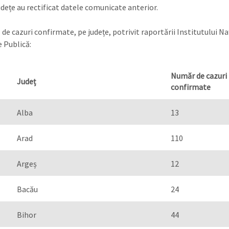
udețe au rectificat datele comunicate anterior.
de cazuri confirmate, pe județe, potrivit raportării Institutului Na
 Publică:
Număr de cazuri
Jude
ț
confirmate
Alba
13
Arad
110
Argeș
12
Bacău
24
Bihor
44