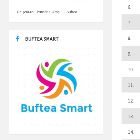
6.
Ghișeul.ro - Primăria Orașului Buftea
7.
8.
BUFTEA SMART
9.
10.
11.
12.
13.
14.