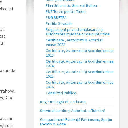
e
Plan Urbanistic General Buftea
ical si
PUZ Teren pentru Tineri
PUG BUFTEA
Profile Stradale
ost
Regulament privind amplasarea și
autorizarea mijloacelor de publicitate
tat
Certificate , Autorizatii și Acorduri
au
emise 2022
Certificate, Autorizatii și Acorduri emise
2023
Certificate, Autorizatii și Acorduri emise
2024
azuri de
Certificate, Autorizatii și Acorduri emise
2025
Certificate, Autorizatii și Acorduri emise
2026
 Prahova,
Consultări Publice
ș, 2 la
Registrul Agricol, Cadastru
Serviciul Juridic și Autoritatea Tutelară
cate din
Compartiment Evidență Patrimoniu, Spațiu
Locativ și Avize
ști din