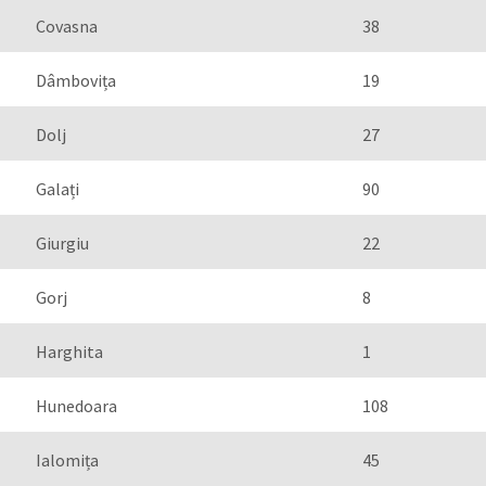
Covasna
38
Dâmbovița
19
Dolj
27
Galați
90
Giurgiu
22
Gorj
8
Harghita
1
Hunedoara
108
Ialomița
45