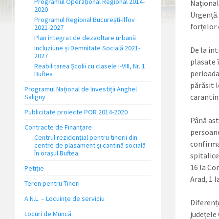
Programul Operațional Regional 2014-
Național 
2020
Urgență.
Programul Regional București-Ilfov
forțelor 
2021-2027
Plan integrat de dezvoltare urbană
Incluziune și Demnitate Socială 2021-
De la int
2027
plasate 
Reabilitarea Școlii cu clasele I-VIII, Nr. 1
perioada
Buftea
părăsit 
Programul Național de Investiții Anghel
carantin
Saligny
Publicitate proiecte POR 2014-2020
Până astă
Contracte de Finanțare
persoane
Centrul rezidențial pentru tinerii din
confirma
centre de plasament și cantină socială
în orașul Buftea
spitalice
16 la Con
Petiție
Arad, 1 l
Teren pentru Tineri
A.N.L. – Locuinţe de serviciu
Diferențe
Locuri de Muncă
județele 