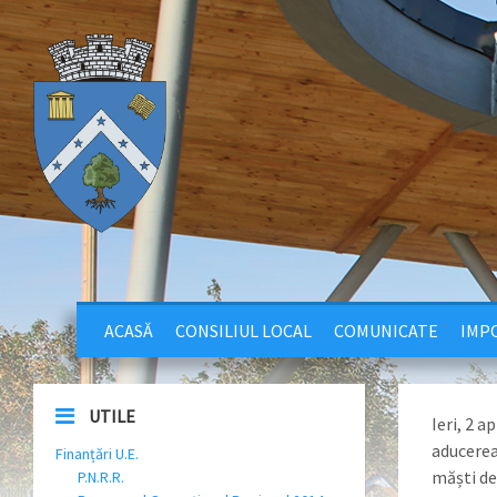
ACASĂ
CONSILIUL LOCAL
COMUNICATE
IMPO
UTILE
Ieri, 2 
aducerea
Finanțări U.E.
măști de
P.N.R.R.