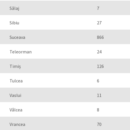
Sălaj
7
Sibiu
27
Suceava
866
Teleorman
24
Timiș
126
Tulcea
6
Vaslui
11
Vâlcea
8
Vrancea
70