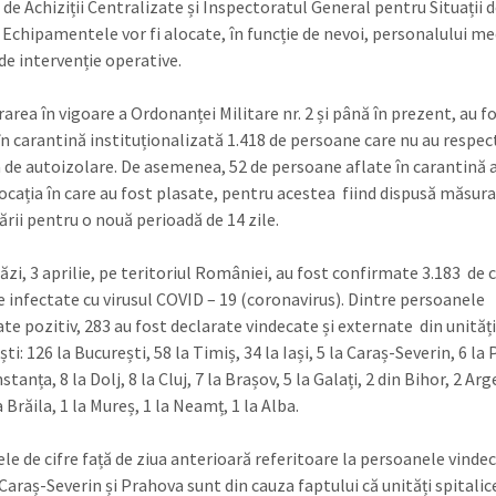
de Achiziții Centralizate și Inspectoratul General pentru Situații d
 Echipamentele vor fi alocate, în funcție de nevoi, personalului med
de intervenție operative.
rarea în vigoare a Ordonanței Militare nr. 2 și până în prezent, au f
în carantină instituționalizată 1.418 de persoane care nu au respec
 de autoizolare. De asemenea, 52 de persoane aflate în carantină 
locația în care au fost plasate, pentru acestea fiind dispusă măsura
ării pentru o nouă perioadă de 14 zile.
zi, 3 aprilie, pe teritoriul României, au fost confirmate 3.183 de c
 infectate cu virusul COVID – 19 (coronavirus). Dintre persoanele
te pozitiv, 283 au fost declarate vindecate și externate din unități
ști: 126 la București, 58 la Timiș, 34 la Iași, 5 la Caraș-Severin, 6 la
stanța, 8 la Dolj, 8 la Cluj, 7 la Brașov, 5 la Galați, 2 din Bihor, 2 Arge
a Brăila, 1 la Mureș, 1 la Neamț, 1 la Alba.
le de cifre față de ziua anterioară referitoare la persoanele vinde
Caraș-Severin și Prahova sunt din cauza faptului că unități spitalice