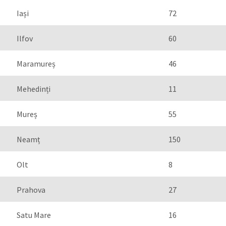
Iași
72
Ilfov
60
Maramureș
46
Mehedinți
11
Mureș
55
Neamț
150
Olt
8
Prahova
27
Satu Mare
16