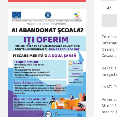
42.
T
Totodată
internate
Neamț, H
Covasna,
De la ul
înregist
La ATI, 
Pe terit
Alte 114
medicală