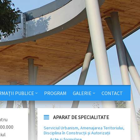
RMAȚII PUBLICE
PROGRAM
GALERIE
CONTACT
APARAT DE SPECIALITATE
ntru
100.000
Serviciul Urbanism, Amenajarea Teritoriului,
Disciplina în Construcții și Autorizații
iul
Acte și formulare