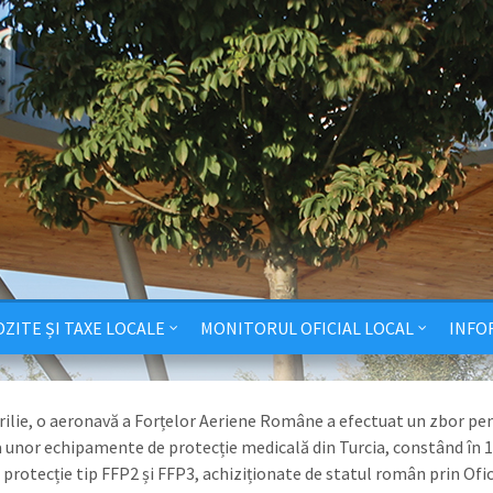
ZITE ȘI TAXE LOCALE
MONITORUL OFICIAL LOCAL
INFO
aprilie, o aeronavă a Forțelor Aeriene Române a efectuat un zbor pe
 unor echipamente de protecție medicală din Turcia, constând în 
 protecție tip FFP2 și FFP3, achiziționate de statul român prin Ofic