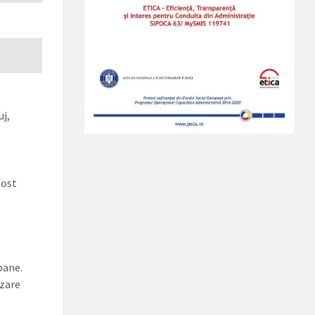
uj,
fost
oane.
izare