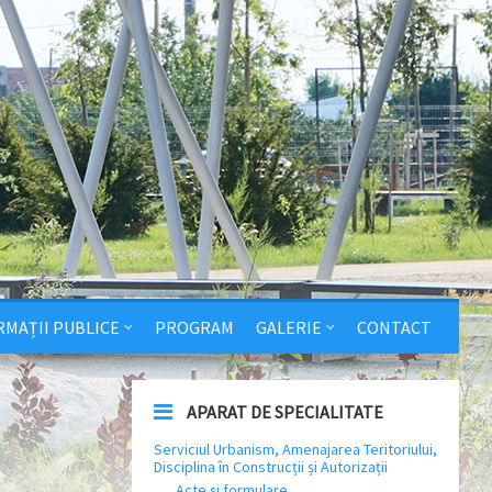
RMAȚII PUBLICE
PROGRAM
GALERIE
CONTACT
APARAT DE SPECIALITATE
Serviciul Urbanism, Amenajarea Teritoriului,
Disciplina în Construcții și Autorizații
Acte și formulare