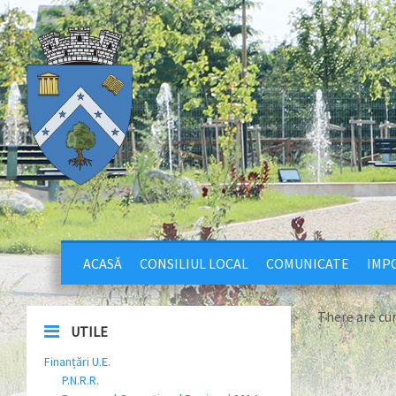
ACASĂ
CONSILIUL LOCAL
COMUNICATE
IMPO
There are cu
UTILE
Finanțări U.E.
P.N.R.R.