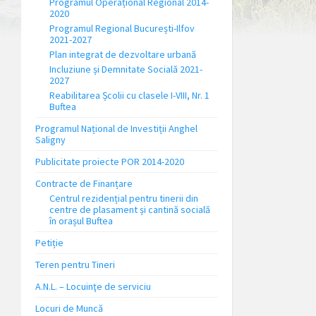
Programul Operațional Regional 2014-
2020
Programul Regional București-Ilfov
2021-2027
Plan integrat de dezvoltare urbană
Incluziune și Demnitate Socială 2021-
2027
Reabilitarea Școlii cu clasele I-VIII, Nr. 1
Buftea
Programul Național de Investiții Anghel
Saligny
Publicitate proiecte POR 2014-2020
Contracte de Finanțare
Centrul rezidențial pentru tinerii din
centre de plasament și cantină socială
în orașul Buftea
Petiție
Teren pentru Tineri
A.N.L. – Locuinţe de serviciu
Locuri de Muncă