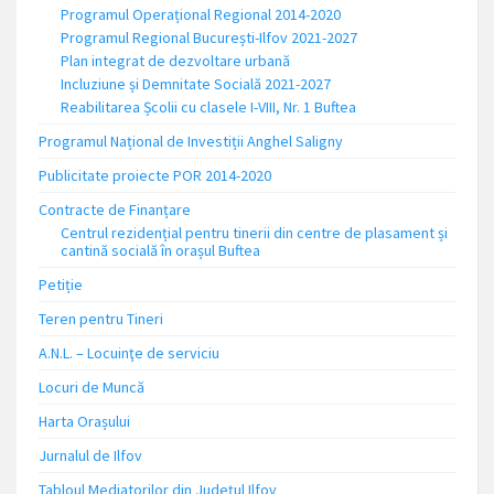
Programul Operațional Regional 2014-2020
Programul Regional București-Ilfov 2021-2027
Plan integrat de dezvoltare urbană
Incluziune și Demnitate Socială 2021-2027
Reabilitarea Școlii cu clasele I-VIII, Nr. 1 Buftea
Programul Național de Investiții Anghel Saligny
Publicitate proiecte POR 2014-2020
Contracte de Finanțare
Centrul rezidențial pentru tinerii din centre de plasament și
cantină socială în orașul Buftea
Petiție
Teren pentru Tineri
A.N.L. – Locuinţe de serviciu
Locuri de Muncă
Harta Orașului
Jurnalul de Ilfov
Tabloul Mediatorilor din Județul Ilfov