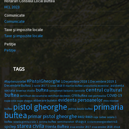
Hotărâri Consiliul Local Buftea
HCL 2023
Comunicate
Comunicate
Taxe și impozite locale
Taxe și impozite locale
Petiție
Petiție
TAGS
#PistolGheorghe
#faptenuvorbe
1 Decembrie 2018
1 Decembrie 2019
1
Decembrie Buftea
asistenta
1 iunie 2017
1 iunie 2018
8 martie buftea
anduranta ecvestra\
centrul cultural
buftea
sociala
biserica studio
campionat balcanic
canicula
buftea
COVID-19
CFR Buftea
certificat de casatorie
certificat de deces
cod portocaliu
evidenta persoanelor
eliberare buletin
cupa csta
cupa shagya
mos nicolae
primaria
pistol gheorghe
buftea
politia locala buftea
buftea
primar pistol gheorghe
R402
R469
raja
sabie
scoala 1
shagya
buftea
scoala gimnaziala 1
scrima buftea
semimaraton
sistare energie electrică
starea civila
spclep
Vointa Buftea
ziua
ziua eroilor 2017
ziua eroilor 2018