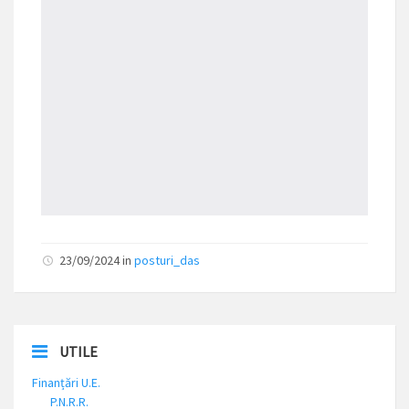
23/09/2024 in
posturi_das
UTILE
Finanțări U.E.
P.N.R.R.