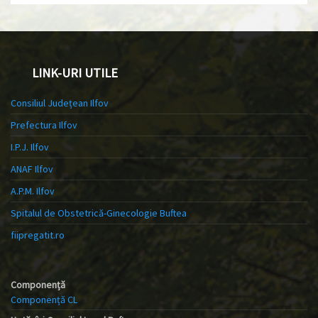
LINK-URI UTILE
Consiliul Județean Ilfov
Prefectura Ilfov
I.P.J. Ilfov
ANAF Ilfov
A.P.M. Ilfov
Spitalul de Obstetrică-Ginecologie Buftea
fiipregatit.ro
Componență
Componență CL